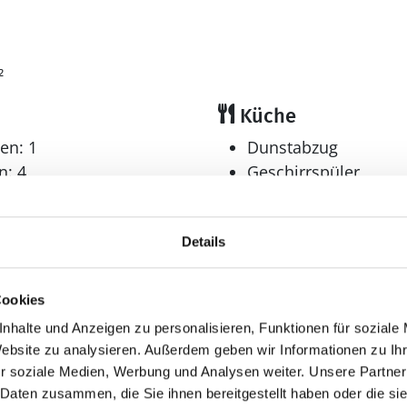
²
Küche
en: 1
Dunstabzug
n: 4
Geschirrspüler
er: 3
Herd
Elektroherd mit Backofen
Kaffeemaschine
Details
Kühlschrank
Tiefkühler: 30 l
Cookies
Tiefkühlschrank
nhalte und Anzeigen zu personalisieren, Funktionen für soziale
Multimedia
Website zu analysieren. Außerdem geben wir Informationen zu I
r soziale Medien, Werbung und Analysen weiter. Unsere Partner
Internet
 Daten zusammen, die Sie ihnen bereitgestellt haben oder die s
r: 2
WLAN