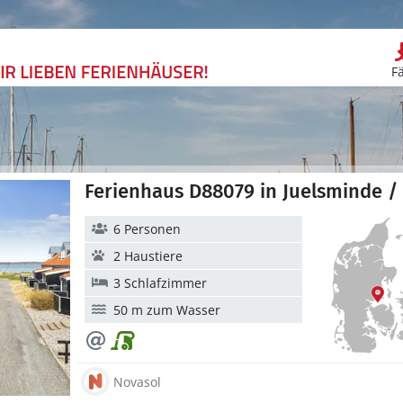
F
Ferienhaus D88079 in Juelsminde /
6 Personen
2 Haustiere
3 Schlafzimmer
50 m zum Wasser
Novasol