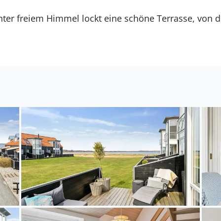
nter freiem Himmel lockt eine schöne Terrasse, von d
 das nahegelegene Meer besonders gut im Blick hab
 Sonnenliege und zelebrieren Sie laue Sommerabende 
adtour entlang der Küste und entdecken Sie charman
Sie das Naturschutzgebiet Uldum Kær bei einer Kanut
jle Ådal. Besuchen Sie das lebendige Fjordbyen in H
rleben Sie Geschichte hautnah im Freilichtmuseum Gl