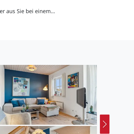
er aus Sie bei einem
en. Gönnen Sie sich
am Grill.
te Häfen wie in Snaptun
our oder wandern Sie
orsens mit seinen
ud.