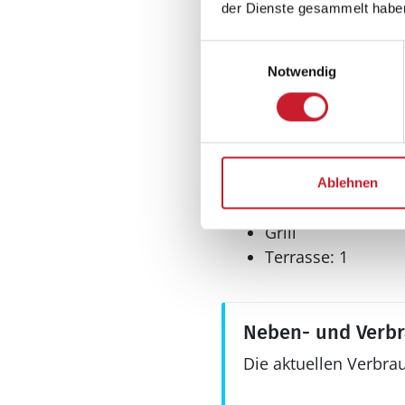
der Dienste gesammelt habe
Anzahl Toiletten: 2
Badewanne
Einwilligungsauswahl
mit Dusche
Notwendig
Dusche
Trockner
Waschmaschine
Aussenbereich
Ablehnen
Gartenmöbel
Grill
Terrasse: 1
Neben- und Verb
Die aktuellen Verbra