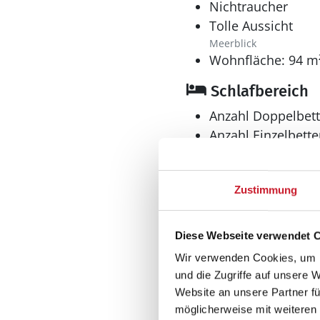
Nichtraucher
Tolle Aussicht
Meerblick
Wohnfläche: 94 m
Schlafbereich
Anzahl Doppelbett
Anzahl Einzelbette
Anzahl Schlafzimm
Zustimmung
Diese Webseite verwendet 
Wir verwenden Cookies, um I
Bad
und die Zugriffe auf unsere 
Website an unsere Partner fü
Anzahl Duschen: 2
möglicherweise mit weiteren
Anzahl Badezimme