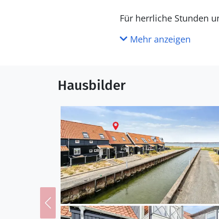
Für herrliche Stunden u
ausgedehnten Frühstück
Mehr anzeigen
ruhige Stunden auf der
Unternehmen Sie eine R
Hausbilder
oder As Vig. Erkunden 
durch das Waldgebiet Ve
kleinen Ateliers oder e