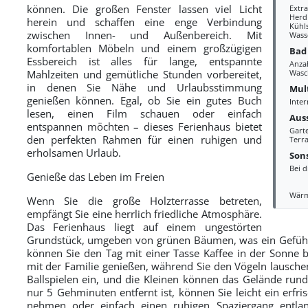
können. Die großen Fenster lassen viel Licht
Extr
Herd
herein und schaffen eine enge Verbindung
Kühl
zwischen Innen- und Außenbereich. Mit
Wass
komfortablen Möbeln und einem großzügigen
Bad
Essbereich ist alles für lange, entspannte
Anza
Mahlzeiten und gemütliche Stunden vorbereitet,
Wasc
in denen Sie Nähe und Urlaubsstimmung
Mul
genießen können. Egal, ob Sie ein gutes Buch
Inter
lesen, einen Film schauen oder einfach
Aus
entspannen möchten – dieses Ferienhaus bietet
Gart
den perfekten Rahmen für einen ruhigen und
Terra
erholsamen Urlaub.
Sons
Bei d
Genieße das Leben im Freien
Wär
Wenn Sie die große Holzterrasse betreten,
empfängt Sie eine herrlich friedliche Atmosphäre.
Das Ferienhaus liegt auf einem ungestörten
Grundstück, umgeben von grünen Bäumen, was ein Gefühl 
können Sie den Tag mit einer Tasse Kaffee in der Sonne 
mit der Familie genießen, während Sie den Vögeln lauschen
Ballspielen ein, und die Kleinen können das Gelände run
nur 5 Gehminuten entfernt ist, können Sie leicht ein erfr
nehmen oder einfach einen ruhigen Spaziergang entl