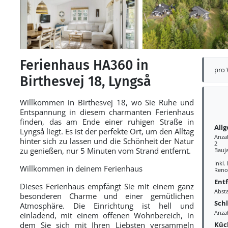
Ferienhaus HA360 in
pro
Birthesvej 18, Lyngså
Willkommen in Birthesvej 18, wo Sie Ruhe und
Entspannung in diesem charmanten Ferienhaus
finden, das am Ende einer ruhigen Straße in
All
Lyngså liegt. Es ist der perfekte Ort, um den Alltag
Anza
hinter sich zu lassen und die Schönheit der Natur
2
zu genießen, nur 5 Minuten vom Strand entfernt.
Bauj
Inkl.
Willkommen in deinem Ferienhaus
Reno
Ent
Dieses Ferienhaus empfängt Sie mit einem ganz
Abst
besonderen Charme und einer gemütlichen
Sch
Atmosphäre. Die Einrichtung ist hell und
Anza
einladend, mit einem offenen Wohnbereich, in
Küc
dem Sie sich mit Ihren Liebsten versammeln