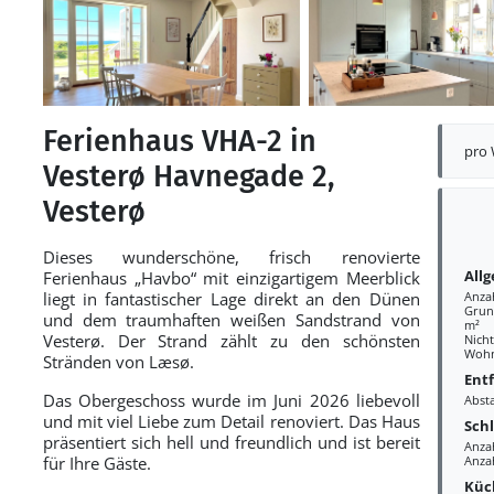
Ferienhaus VHA-2 in
pro
Vesterø Havnegade 2,
Vesterø
Dieses wunderschöne, frisch renovierte
All
Ferienhaus „Havbo“ mit einzigartigem Meerblick
liegt in fantastischer Lage direkt an den Dünen
Anza
Grund
und dem traumhaften weißen Sandstrand von
m²
Vesterø. Der Strand zählt zu den schönsten
Nich
Wohn
Stränden von Læsø.
Ent
Das Obergeschoss wurde im Juni 2026 liebevoll
Abst
und mit viel Liebe zum Detail renoviert. Das Haus
Sch
präsentiert sich hell und freundlich und ist bereit
Anza
für Ihre Gäste.
Anza
Küc