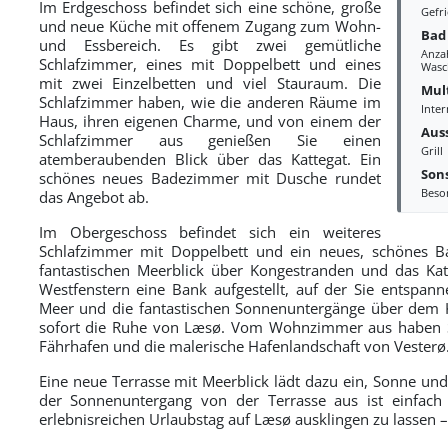
Im Erdgeschoss befindet sich eine schöne, große
Gefr
und neue Küche mit offenem Zugang zum Wohn-
Bad
und Essbereich. Es gibt zwei gemütliche
Anzah
Schlafzimmer, eines mit Doppelbett und eines
Wasc
mit zwei Einzelbetten und viel Stauraum. Die
Mul
Schlafzimmer haben, wie die anderen Räume im
Inter
Haus, ihren eigenen Charme, und von einem der
Aus
Schlafzimmer aus genießen Sie einen
Grill
atemberaubenden Blick über das Kattegat. Ein
Sons
schönes neues Badezimmer mit Dusche rundet
Beso
das Angebot ab.
Im Obergeschoss befindet sich ein weiteres
Schlafzimmer mit Doppelbett und ein neues, schönes 
fantastischen Meerblick über Kongestranden und das Kat
Westfenstern eine Bank aufgestellt, auf der Sie entspan
Meer und die fantastischen Sonnenuntergänge über dem K
sofort die Ruhe von Læsø. Vom Wohnzimmer aus haben Si
Fährhafen und die malerische Hafenlandschaft von Vesterø
Eine neue Terrasse mit Meerblick lädt dazu ein, Sonne und
der Sonnenuntergang von der Terrasse aus ist einfach
erlebnisreichen Urlaubstag auf Læsø ausklingen zu lassen – 