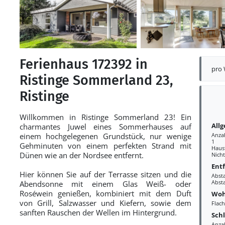
Ferienhaus 172392 in
pro
Ristinge Sommerland 23,
Ristinge
Willkommen in Ristinge Sommerland 23! Ein
All
charmantes Juwel eines Sommerhauses auf
einem hochgelegenen Grundstück, nur wenige
Anza
1
Gehminuten von einem perfekten Strand mit
Haust
Dünen wie an der Nordsee entfernt.
Nich
Ent
Hier können Sie auf der Terrasse sitzen und die
Abst
Abst
Abendsonne mit einem Glas Weiß- oder
Roséwein genießen, kombiniert mit dem Duft
Woh
von Grill, Salzwasser und Kiefern, sowie dem
Flac
sanften Rauschen der Wellen im Hintergrund.
Sch
Anza