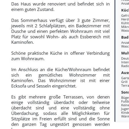
Das Haus wurde renoviert und befindet sich in
Anza
einem guten Zustand.
Küc
Gefr
Herd
Das Sommerhaus verfügt über 3 gute Zimmer,
Kühl
jeweils mit 2 Schlafplätzen, ein Badezimmer mit
Mikr
Dusche und einen perfekten Wohnraum mit viel
Wass
Platz für sowohl Wohn- als auch Essbereich mit
Bad
Kaminofen.
Anza
Wasc
Schöne praktische Küche in offener Verbindung
Mul
zum Wohnraum.
Deut
Inte
Radi
Im Anschluss an die Küche/Wohnraum befindet
Aus
sich ein gemütliches Wohnzimmer mit
Gart
Kaminofen. Das Wohnzimmer ist mit einer
Grill
Ecksofa und Sesseln eingerichtet.
Terra
Sons
Es gibt mehrere große Terrassen, von denen
Büge
Fußb
einige vollständig überdacht oder teilweise
Kein
überdacht sind und eine vollständig ohne
Juge
Überdachung, sodass alle Möglichkeiten für
Kind
Wär
Sitzplätze im Freien erfüllt sind und die Sonne
den ganzen Tag ungestört genossen werden