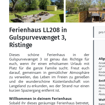
Ferienhaus LL208 in
pro
Gulspurvevænget 3,
Ristinge
Dieses schöne Ferienhaus in der
All
Gulspurvevænget 3 ist genau das Richtige für
euch, wenn ihr einen erholsamen Urlaub mit
Anza
Grund
Platz für die ganze Familie sucht. Freut euch
m²
darauf, gemeinsam in gemütlicher Atmosphäre
Kind
Reno
zu verweilen, das Leben im Freien zu genießen
Ent
und die wunderschöne Küstenlandschaft von
Abst
Langeland zu erkunden, wo der Strand nur einen
Absta
kurzen Spaziergang entfernt ist.
m
Abst
Willkommen in deinem Ferienhaus
Woh
Sobald ihr dieses geräumige Ferienhaus betretet,
Kami