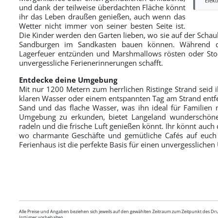
Elek
und dank der teilweise überdachten Fläche könnt
ihr das Leben draußen genießen, auch wenn das
Wetter nicht immer von seiner besten Seite ist.
Die Kinder werden den Garten lieben, wo sie auf der Schau
Sandburgen im Sandkasten bauen können. Während di
Lagerfeuer entzünden und Marshmallows rösten oder Stock
unvergessliche Ferienerinnerungen schafft.
Entdecke deine Umgebung
Mit nur 1200 Metern zum herrlichen Ristinge Strand seid 
klaren Wasser oder einem entspannten Tag am Strand entfer
Sand und das flache Wasser, was ihn ideal für Familien 
Umgebung zu erkunden, bietet Langeland wunderschöne
radeln und die frische Luft genießen könnt. Ihr könnt auch
wo charmante Geschäfte und gemütliche Cafés auf euch w
Ferienhaus ist die perfekte Basis für einen unvergesslichen
Alle Preise und Angaben beziehen sich jeweils auf den gewählten Zeitraum zum Zeitpunkt des D
Irrtümer vorbehalten.