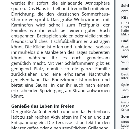
werdet ihr sofort die einladende Atmosphäre
Sch
spüren. Das Haus ist hell und freundlich mit einer
Anza
Einrichtung, die den klassischen Sommerhaus-
Küc
Charme versprüht. Das große Wohnzimmer mit
Duns
Kaminofen wird schnell zum Treffpunkt der
Gesc
Familie, wo ihr euch bei einem guten Buch
Kaff
Mikr
entspannen, Brettspiele spielen oder vielleicht ein
Bad
freundschaftliches Tischfußballturnier austragen
könnt. Die Küche ist offen und funktional, sodass
Anza
Troc
ihr mühelos die Mahlzeiten des Tages zubereiten
Wel
könnt, während ihr es euch gemeinsam
Saun
gemütlich macht. Mit vier Schlafzimmern gibt es
genügend Platz, damit sich die ganze Familie
Mul
zurückziehen und eine erholsame Nachtruhe
Deut
Inter
genießen kann. Das Badezimmer ist modern und
Spi
bietet eine Sauna, in der ihr euch nach einem
erfrischenden Spaziergang am Strand aufwärmen
Tisch
könnt.
Aus
Gart
Genieße das Leben im Freien
Liege
Scha
Der große Außenbereich rund um das Ferienhaus
Sons
lädt zu zahlreichen Aktivitäten im Freien und zur
Entspannung ein. Die Terrasse ist perfekt für den
Kind
Lades
Morgenkaffee oder einen gemütlichen Grillabend,