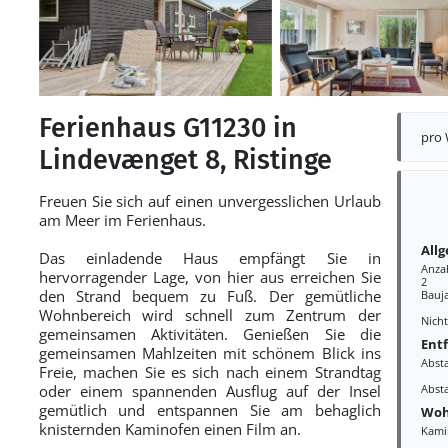
Ferienhaus G11230 in
pro
Lindevænget 8, Ristinge
Freuen Sie sich auf einen unvergesslichen Urlaub
am Meer im Ferienhaus.
All
Das einladende Haus empfängt Sie in
Anza
hervorragender Lage, von hier aus erreichen Sie
2
den Strand bequem zu Fuß. Der gemütliche
Bauj
Wohnbereich wird schnell zum Zentrum der
Nich
gemeinsamen Aktivitäten. Genießen Sie die
Ent
gemeinsamen Mahlzeiten mit schönem Blick ins
Abst
Freie, machen Sie es sich nach einem Strandtag
oder einem spannenden Ausflug auf der Insel
Abst
gemütlich und entspannen Sie am behaglich
Woh
knisternden Kaminofen einen Film an.
Kami