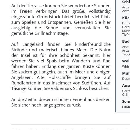
Sch
Auf der Terrasse können Sie wunderbare Stunden
Anza
im Freien verbringen. Das große, vollständig
Anza
eingezäunte Grundstück bietet herrlich viel Platz
Küc
zum Spielen und Entspannen. Genießen Sie hier
Duns
ausgiebig die Sonne und veranstalten Sie
Herd
Kühl
gemütliche Grillnachmittage.
Tiefk
Bad
Auf Langeland finden Sie kinderfreundliche
Anza
Strände und malerisch blaues Meer. Die Natur
Anzah
Troc
der Insel ist für ihre Schönheit bekannt, hier
werden Sie viel Spaß beim Wandern und Rad
Wel
fahren haben. Entlang der ganzen Küste können
Whir
Sie zudem gut angeln, auch im Meer und einigen
Mul
Angelseen. Alte Holzschiffe bringen Sie auf
Deut
Rundfahrten in das Inselmeer von Südfünen. Auf
Aus
Tåsinge können Sie Valdemars Schloss besuchen.
Gart
Grill
An die Zeit in diesem schönen Ferienhaus denken
Sons
Sie sicher noch lange gerne zurück.
Fußb