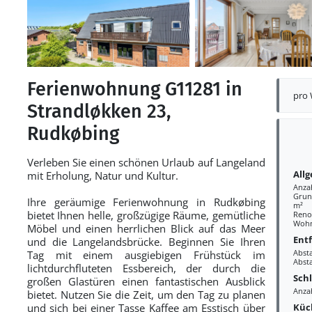
Ferienwohnung G11281 in
pro
Strandløkken 23,
Rudkøbing
Verleben Sie einen schönen Urlaub auf Langeland
All
mit Erholung, Natur und Kultur.
Anza
Grund
Ihre geräumige Ferienwohnung in Rudkøbing
m²
bietet Ihnen helle, großzügige Räume, gemütliche
Reno
Wohn
Möbel und einen herrlichen Blick auf das Meer
Ent
und die Langelandsbrücke. Beginnen Sie Ihren
Abst
Tag mit einem ausgiebigen Frühstück im
Abst
lichtdurchfluteten Essbereich, der durch die
Sch
großen Glastüren einen fantastischen Ausblick
Anzah
bietet. Nutzen Sie die Zeit, um den Tag zu planen
Küc
und sich bei einer Tasse Kaffee am Esstisch über