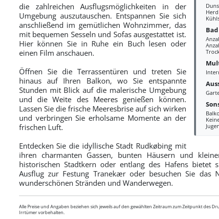
die zahlreichen Ausflugsmöglichkeiten in der
Duns
Herd
Umgebung auszutauschen. Entspannen Sie sich
Kühl
anschließend im gemütlichen Wohnzimmer, das
Bad
mit bequemen Sesseln und Sofas ausgestattet ist.
Anza
Hier können Sie in Ruhe ein Buch lesen oder
Anzah
einen Film anschauen.
Troc
Mul
Öffnen Sie die Terrassentüren und treten Sie
Inter
hinaus auf Ihren Balkon, wo Sie entspannte
Aus
Stunden mit Blick auf die malerische Umgebung
Gart
und die Weite des Meeres genießen können.
Sons
Lassen Sie die frische Meeresbrise auf sich wirken
Balko
und verbringen Sie erholsame Momente an der
Kein
frischen Luft.
Juge
Entdecken Sie die idyllische Stadt Rudkøbing mit
ihren charmanten Gassen, bunten Häusern und kleine
historischen Stadtkern oder entlang des Hafens bietet
Ausflug zur Festung Tranekær oder besuchen Sie das N
wunderschönen Stränden und Wanderwegen.
Alle Preise und Angaben beziehen sich jeweils auf den gewählten Zeitraum zum Zeitpunkt des D
Irrtümer vorbehalten.