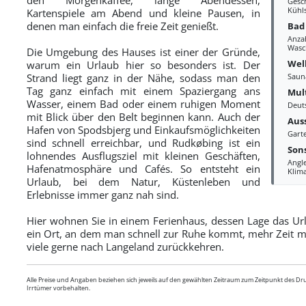
Gesc
Kühl
Kartenspiele am Abend und kleine Pausen, in
denen man einfach die freie Zeit genießt.
Bad
Anza
Wasc
Die Umgebung des Hauses ist einer der Gründe,
Wel
warum ein Urlaub hier so besonders ist. Der
Strand liegt ganz in der Nähe, sodass man den
Saun
Tag ganz einfach mit einem Spaziergang ans
Mul
Wasser, einem Bad oder einem ruhigen Moment
Deut
mit Blick über den Belt beginnen kann. Auch der
Aus
Hafen von Spodsbjerg und Einkaufsmöglichkeiten
Gart
sind schnell erreichbar, und Rudkøbing ist ein
Sons
lohnendes Ausflugsziel mit kleinen Geschäften,
Angl
Hafenatmosphäre und Cafés. So entsteht ein
Klim
Urlaub, bei dem Natur, Küstenleben und
Erlebnisse immer ganz nah sind.
Hier wohnen Sie in einem Ferienhaus, dessen Lage das Ur
ein Ort, an dem man schnell zur Ruhe kommt, mehr Zeit mi
viele gerne nach Langeland zurückkehren.
Alle Preise und Angaben beziehen sich jeweils auf den gewählten Zeitraum zum Zeitpunkt des D
Irrtümer vorbehalten.