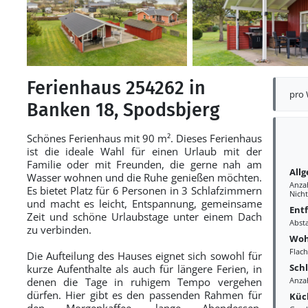
Ferienhaus 254262 in
pro
Banken 18, Spodsbjerg
Schönes Ferienhaus mit 90 m². Dieses Ferienhaus
ist die ideale Wahl für einen Urlaub mit der
Familie oder mit Freunden, die gerne nah am
All
Wasser wohnen und die Ruhe genießen möchten.
Anza
Es bietet Platz für 6 Personen in 3 Schlafzimmern
Nich
und macht es leicht, Entspannung, gemeinsame
Ent
Zeit und schöne Urlaubstage unter einem Dach
Abst
zu verbinden.
Woh
Flac
Die Aufteilung des Hauses eignet sich sowohl für
Sch
kurze Aufenthalte als auch für längere Ferien, in
denen die Tage in ruhigem Tempo vergehen
Anza
dürfen. Hier gibt es den passenden Rahmen für
Küc
den Morgenkaffee, lange Abendessen,