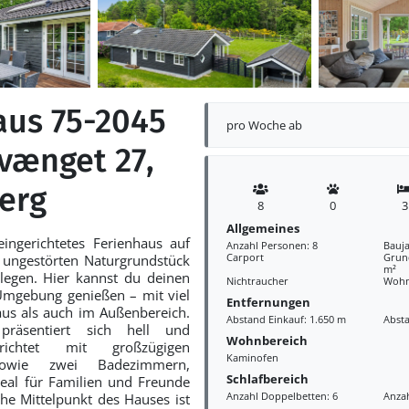
aus 75-2045
pro Woche ab
lvænget 27,
erg
8
0
3
Allgemeines
ingerichtetes Ferienhaus auf
Anzahl Personen: 8
Bauja
Carport
Grund
ungestörten Naturgrundstück
m²
legen. Hier kannst du deinen
Nichtraucher
Wohn
Umgebung genießen – mit viel
Entfernungen
us als auch im Außenbereich.
Abstand Einkauf: 1.650 m
Abst
präsentiert sich hell und
Wohnbereich
erichtet mit großzügigen
Kaminofen
sowie zwei Badezimmern,
Schlafbereich
eal für Familien und Freunde
Anzahl Doppelbetten: 6
Anzah
che Mittelpunkt des Hauses ist