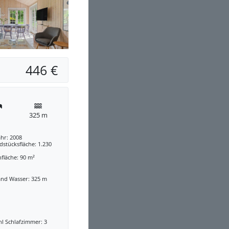
446 €
325 m
hr: 2008
stücksfläche: 1.230
fläche: 90 m²
and Wasser: 325 m
l Schlafzimmer: 3