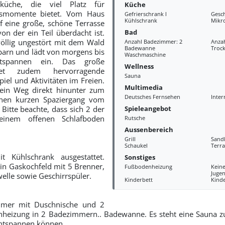
üche, die viel Platz für
Küche
bsmomente bietet. Vom Haus
Gefrierschrank l
Gesch
Kühlschrank
Mikr
f eine große, schöne Terrasse
Bad
on der ein Teil überdacht ist.
 völlig ungestört mit dem Wald
Anzahl Badezimmer: 2
Anzah
Badewanne
Troc
arn und lädt von morgens bis
Waschmaschine
spannen ein. Das große
Wellness
tet zudem hervorragende
Sauna
piel und Aktivitäten im Freien.
Multimedia
ein Weg direkt hinunter zum
Deutsches Fernsehen
Inter
inen kurzen Spaziergang vom
Spieleangebot
. Bitte beachte, dass sich 2 der
 einem offenen Schlafboden
Rutsche
Aussenbereich
Grill
Sand
Schaukel
Terra
t Kühlschrank ausgestattet.
Sonstiges
in Gaskochfeld mit 5 Brenner,
Fußbodenheizung
Kein
Juge
elle sowie Geschirrspüler.
Kinderbett
Kind
mmer mit Duschnische und 2
nheizung in 2 Badezimmern.. Badewanne. Es steht eine Sauna z
 entspannen können.