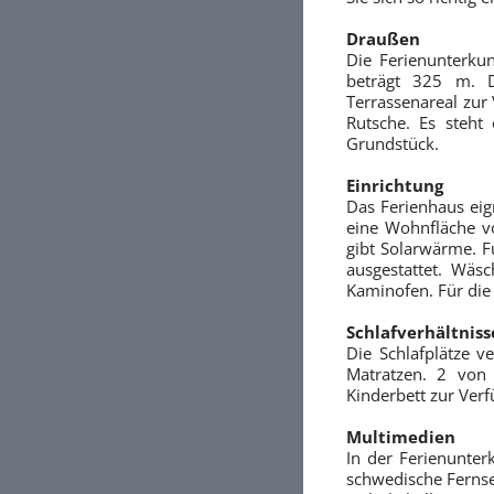
Draußen
Die Ferienunterku
beträgt 325 m. D
Terrassenareal zur
Rutsche. Es steht
Grundstück.
Einrichtung
Das Ferienhaus eig
eine Wohnfläche v
gibt Solarwärme. F
ausgestattet. Wäsc
Kaminofen. Für die
Schlafverhältniss
Die Schlafplätze v
Matratzen. 2 von 
Kinderbett zur Ver
Multimedien
In der Ferienunter
schwedische Fernse