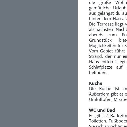
die große Wohnk
gemütliche Urlau
aus gelangst du au
hinter dem Haus, v
Die Terrasse liegt
als nächstem Nachb
abends zum Ent
Grundstück bie
Möglichkeiten für S
Vom Gebiet führt 
Strand, der nur e
Haus entfernt liegt
Schlafplätze auf
befinden.
Küche
Die Küche ist mi
Außerdem gibt es e
Umluftofen, Mikrow
WC und Bad
Es gibt 2 Badezi
Toiletten. Fußbode
Sie sich so richtig