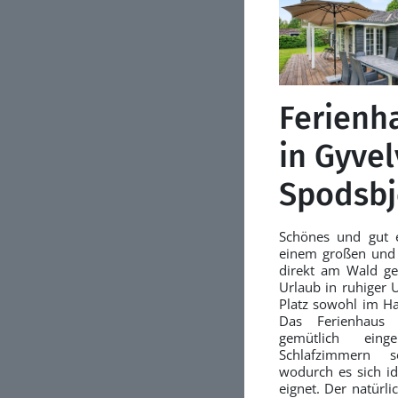
Ferienh
in Gyve
Spodsbj
Schönes und gut e
einem großen und 
direkt am Wald ge
Urlaub in ruhiger 
Platz sowohl im Ha
Das Ferienhaus 
gemütlich eing
Schlafzimmern 
wodurch es sich id
eignet. Der natürli