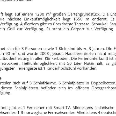
nft liegt auf einem 1230 m² großen Gartengrundstück. Die E
ie nächste Einkaufsmöglichkeit liegt 1650 m entfernt. Es 
 Verfügung. Außerdem gibt es überdachte Terrasse. Schaukel. San
 ein Grill zur Verfügung. Es steht ein Carport zur Verfügung.
net sich für 8 Personen sowie 1 Kleinkind bis zu 3 Jahren. Die F
on 90 m² und wurde 2008 gebaut. Haustiere dürfen nicht mitg
ußbodenheizung in allen Klinkerböden. Die Ferienunterkunft is
hetrockner. Tiefkühlmöglichkeit mit 50 Liter Nutzinhalt. Es 
 jüngsten Feriengäste ist 1 Kinderhochstuhl vorhanden.
e
erteilen sich auf 3 Schlafräume. 6 Schlafplätze in Doppelbetten.
diesen Schlafplätzen befinden sich im offenen Obergeschoss
fügung.
kunft gibt es 1 Fernseher mit Smart-TV. Mindestens 4 dänische
hsender. 1-3 norwegische Fernsehsender. Mindestens 4 deutsch