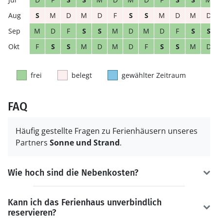
S
M
D
M
D
F
S
S
M
D
M
D
M
D
F
S
S
M
D
M
D
F
S
S
F
S
S
M
D
M
D
F
S
S
M
D
frei
belegt
gewählter Zeitraum
FAQ
Häufig gestellte Fragen zu Ferienhäusern unseres
Partners
Sonne und Strand
.
Wie hoch sind die Nebenkosten?
Kann ich das Ferienhaus unverbindlich
reservieren?