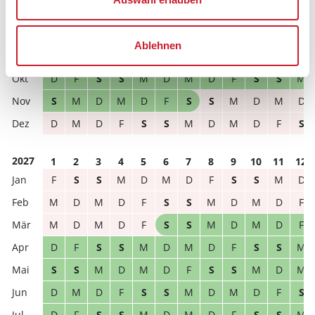
M
D
F
S
S
M
D
M
D
F
S
S
S
S
M
D
M
D
F
S
S
M
D
M
Ablehnen
D
M
D
F
S
S
M
D
M
D
F
S
D
F
S
S
M
D
M
D
F
S
S
M
S
M
D
M
D
F
S
S
M
D
M
D
D
M
D
F
S
S
M
D
M
D
F
S
2027
1
2
3
4
5
6
7
8
9
10
11
12
F
S
S
M
D
M
D
F
S
S
M
D
M
D
M
D
F
S
S
M
D
M
D
F
M
D
M
D
F
S
S
M
D
M
D
F
D
F
S
S
M
D
M
D
F
S
S
M
S
S
M
D
M
D
F
S
S
M
D
M
D
M
D
F
S
S
M
D
M
D
F
S
D
F
S
S
M
D
M
D
F
S
S
M