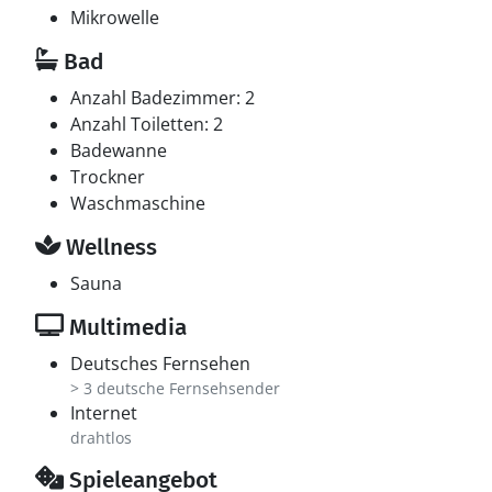
Mikrowelle
Multimedien
Bad
In der Ferienunterkunft gibt es 1 Fernseher mit Smart-
TV. Mindestens 4 dänische Fernsehsender. 1-3
Anzahl Badezimmer: 2
schwedische Fernsehsender. 1-3 norwegische
Anzahl Toiletten: 2
Fernsehsender. Mindestens 4 deutsche
Badewanne
Fernsehsender. Es steht kabellose Internetverbindung
Trockner
zur Verfügung.
Waschmaschine
Wellness
Sauna
Multimedia
Deutsches Fernsehen
> 3 deutsche Fernsehsender
Internet
drahtlos
Spieleangebot