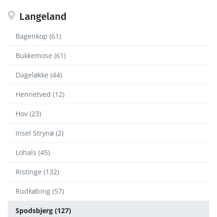
Langeland
Bagenkop (61)
Bukkemose (61)
Dageløkke (44)
Hennetved (12)
Hov (23)
Insel Strynø (2)
Lohals (45)
Ristinge (132)
Rudkøbing (57)
Spodsbjerg (127)