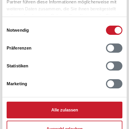
Partner führen diese Informationen möglicherweise mit
weiteren Daten zusammen, die Sie ihnen bereitgestellt
Belegungskalender
haben oder die sie im Rahmen Ihrer Nutzung der Dienste
gesammelt haben.
Einwilligungsauswahl
Reisedauer auswählen
Notwendig
Anzahl Reisende auswählen
Anreisetag im Belegungskalender anklicken
Präferenzen
Sie bekommen Verfügbarkeit und Preis angezeigt
Bitte beachten Sie, dass sich bei Änderungen des
Statistiken
Reisezeitraumes auch Änderungen bei der
Hausbeschreibung und/oder der Ausstattung ergeben
können.
Marketing
Reisedauer
Anzahl Reisende
Alle zulassen
frei
belegt
gewählter Zeitraum
2026
1
2
3
4
5
6
7
8
9
10
11
12
Auswahl erlauben