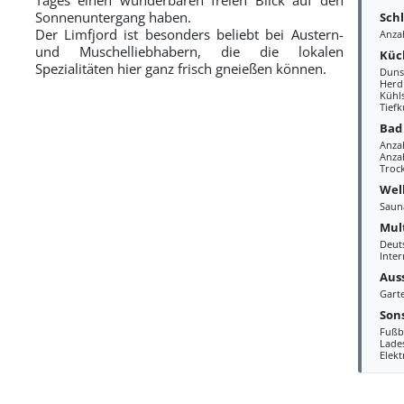
Sonnenuntergang haben.
Sch
Der Limfjord ist besonders beliebt bei Austern-
Anza
und Muschelliebhabern, die die lokalen
Küc
Spezialitäten hier ganz frisch gneießen können.
Duns
Herd
Kühl
Tiefk
Bad
Anza
Anzah
Troc
Wel
Saun
Mul
Deut
Inter
Aus
Gart
Sons
Fußb
Lades
Elek