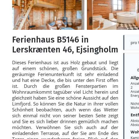
Ferienhaus B5146 in
pro
Lerskrænten 46, Ejsingholm
Dieses Ferienhaus ist aus Holz gebaut und liegt
auf einem schönen, großen Grundstück. Die
6
geräumige Ferienunterkunft ist sehr einladend
All
und hat eine Decke, die bis unter den First offen
Anza
ist. Durch die großen Fensterpartien im
2
Wohnraumkommt tagsüber viel Licht herein und
Anzah
Ener
gleichzeit haben Sie eine schöne Aussicht auf den
Limfjord. So können Sie die Natur in ihrer vollen
Nich
Wohn
Schönheit beobachten, auch wenn das Wetter
Ent
sich einmal nicht von seiner besten Seite zeigt
und Sie es sich lieber drinnen gemütlich machen
Abst
Abst
möchten. Verwöhnen Sie sich auch auf der
Woh
einladenden Terrasse, auf der Sie am Ende des
Kami
Tages einen wunderbaren freien Blick auf den