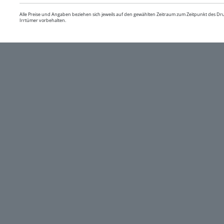
Alle Preise und Angaben beziehen sich jeweils auf den gewählten Zeitraum zum Zeitpunkt des D
Irrtümer vorbehalten.