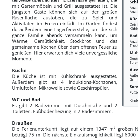
Sch
mit Gartenmöbeln und Grill ausgestattet ist. Die
Anza
jüngsten Gäste können sich auf der großen
Anza
Rasenfläche austoben, die zu Spiel und
Küc
Aktivitäten im Freien einlädt. Im Garten findest
Gefri
du außerdem eine Lagerfeuerstelle, um die sich
Kühl
ganze Familie abends versammeln kann, um
Bad
Wärme, Gemütlichkeit, Stockbrot und das
Anza
Troc
gemeinsame Kochen über dem offenen Feuer zu
genießen. Hier erwarten dich viele unvergessliche
Mul
Momente.
Deut
Spie
Aus
Küche
Die Küche ist mit Kühlschrank ausgestattet.
Auße
Grill
Außerdem gibt es 4 Induktions-Kochzonen,
Sons
Umluftofen, Mikrowelle sowie Geschirrspüler.
Fußb
WC und Bad
Kind
Es gibt 2 Badezimmer mit Duschnische und 2
Toiletten. Fußbodenheizung in 2 Badezimmern.
Draußen
Die Ferienunterkunft liegt auf einem 1347 m² großen N
beträgt 75 m. Die nächste Einkaufsmöglichkeit liegt 600