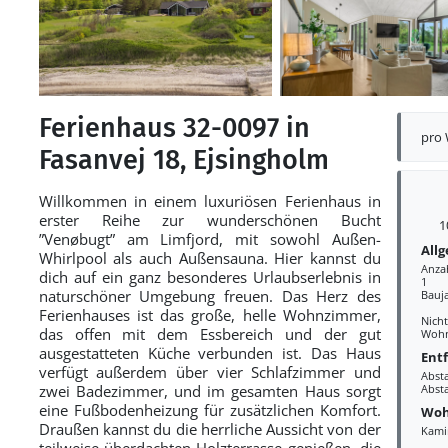
Ferienhaus 32-0097 in
pro
Fasanvej 18, Ejsingholm
Willkommen in einem luxuriösen Ferienhaus in
erster Reihe zur wunderschönen Bucht
1
”Venøbugt” am Limfjord, mit sowohl Außen-
All
Whirlpool als auch Außensauna. Hier kannst du
Anza
dich auf ein ganz besonderes Urlaubserlebnis in
1
naturschöner Umgebung freuen. Das Herz des
Bauj
Ferienhauses ist das große, helle Wohnzimmer,
Nich
das offen mit dem Essbereich und der gut
Wohn
ausgestatteten Küche verbunden ist. Das Haus
Ent
verfügt außerdem über vier Schlafzimmer und
Abst
zwei Badezimmer, und im gesamten Haus sorgt
Abst
eine Fußbodenheizung für zusätzlichen Komfort.
Woh
Draußen kannst du die herrliche Aussicht von der
Kami
teilweise überdachten Holzterrasse genießen, die