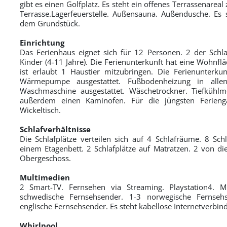
gibt es einen Golfplatz. Es steht ein offenes Terrassenare
Terrasse.Lagerfeuerstelle. Außensauna. Außendusche. Es s
dem Grundstück.
Einrichtung
Das Ferienhaus eignet sich für 12 Personen. 2 der Schla
Kinder (4-11 Jahre). Die Ferienunterkunft hat eine Wohnf
ist erlaubt 1 Haustier mitzubringen. Die Ferienunterkunf
Wärmepumpe ausgestattet. Fußbodenheizung in allen
Waschmaschine ausgestattet. Wäschetrockner. Tiefkühlmö
außerdem einen Kaminofen. Für die jüngsten Ferieng
Wickeltisch.
Schlafverhältnisse
Die Schlafplätze verteilen sich auf 4 Schlafräume. 8 Schl
einem Etagenbett. 2 Schlafplätze auf Matratzen. 2 von di
Obergeschoss.
Multimedien
2 Smart-TV. Fernsehen via Streaming. Playstation4. M
schwedische Fernsehsender. 1-3 norwegische Fernseh
englische Fernsehsender. Es steht kabellose Internetverbin
Whirlpool