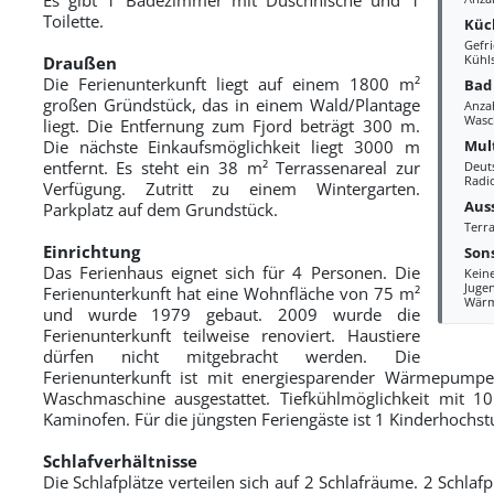
Toilette.
Küc
Gefri
Kühl
Draußen
Die Ferienunterkunft liegt auf einem 1800 m²
Bad
großen Gründstück, das in einem Wald/Plantage
Anza
Wasc
liegt. Die Entfernung zum Fjord beträgt 300 m.
Mul
Die nächste Einkaufsmöglichkeit liegt 3000 m
entfernt. Es steht ein 38 m² Terrassenareal zur
Deut
Radi
Verfügung. Zutritt zu einem Wintergarten.
Aus
Parkplatz auf dem Grundstück.
Terra
Einrichtung
Sons
Das Ferienhaus eignet sich für 4 Personen. Die
Kein
Juge
Ferienunterkunft hat eine Wohnfläche von 75 m²
Wär
und wurde 1979 gebaut. 2009 wurde die
Ferienunterkunft teilweise renoviert. Haustiere
dürfen nicht mitgebracht werden. Die
Ferienunterkunft ist mit energiesparender Wärmepumpe a
Waschmaschine ausgestattet. Tiefkühlmöglichkeit mit 10
Kaminofen. Für die jüngsten Feriengäste ist 1 Kinderhochs
Schlafverhältnisse
Die Schlafplätze verteilen sich auf 2 Schlafräume. 2 Schlafp