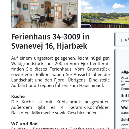
Ferienhaus 34-3009 in
pro
Svanevej 16, Hjarbæk
Auf einem ungestört gelegenen, leicht hügeligen
Waldgrundstück, nur 200 m vom Fjord entfernt,
finden Sie dieses Ferienhaus. Vom Grundstück
All
sowie vom Balkon haben Sie Aussicht über die
Anza
Landschaft und den Fjord. Übrigens: Eine steile
Grund
Auffahrt und Treppen führen zum Haus hinauf.
m²
Reno
Ent
Küche
Abst
Die Küche ist mit Kühlschrank ausgestattet.
Außerdem gibt es 4 Keramik-Kochfelder,
Woh
Backofen, Mikrowelle sowie Geschirrspüler.
Kami
Sch
WC und Bad
Anzah
Es gibt 1 Badezimmer mit Duschnische und 1
Anza