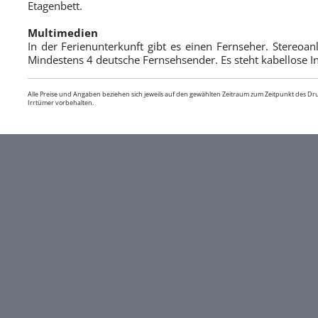
Etagenbett.
Multimedien
In der Ferienunterkunft gibt es einen Fernseher. Stereoa
Mindestens 4 deutsche Fernsehsender. Es steht kabellose I
Alle Preise und Angaben beziehen sich jeweils auf den gewählten Zeitraum zum Zeitpunkt des D
Irrtümer vorbehalten.