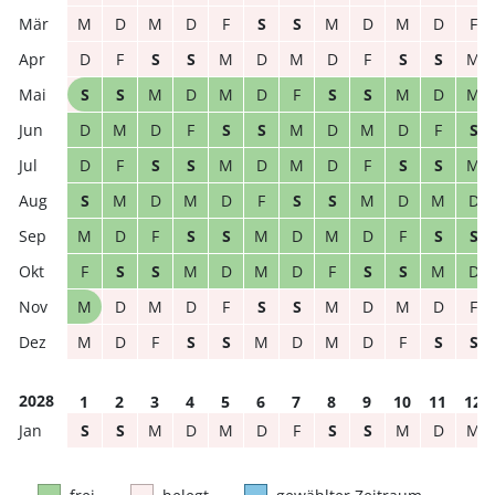
M
D
M
D
F
S
S
M
D
M
D
F
D
F
S
S
M
D
M
D
F
S
S
M
S
S
M
D
M
D
F
S
S
M
D
M
D
M
D
F
S
S
M
D
M
D
F
S
D
F
S
S
M
D
M
D
F
S
S
M
S
M
D
M
D
F
S
S
M
D
M
D
M
D
F
S
S
M
D
M
D
F
S
S
F
S
S
M
D
M
D
F
S
S
M
D
M
D
M
D
F
S
S
M
D
M
D
F
M
D
F
S
S
M
D
M
D
F
S
S
2028
1
2
3
4
5
6
7
8
9
10
11
12
S
S
M
D
M
D
F
S
S
M
D
M