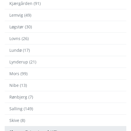
Kjærgården (91)
Lemvig (49)
Løgstør (30)
Lovns (26)
Lundø (17)
Lynderup (21)
Mors (99)
Nibe (13)
Rønbjerg (7)
Salling (149)
Skive (8)