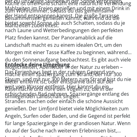
der du unzählige Stunden in der Sonne verbringen,
Küche ist offen und schafft eine natürliche Verbindung
Mahlzeiten im Freien genießen und mit einem Drink in
zum Wohnzimmer, sodass du das gemeinsame
der Hand entspannen kannst. Die große Terrasse
Beisammensein genießen kannst, während du die
bietet sowohl Sonne als auch Schatten, sodass du je
Mahlzeiten zubereitest.
nach Laune und Wetterbedingungen den perfekten
Platz finden kannst. Der Panoramablick auf die
Landschaft macht es zu einem idealen Ort, um den
Morgen mit einer Tasse Kaffee zu beginnen, während
du den Sonnenaufgang beobachtest. Es gibt auch viele
Entdecke deine Umgebung
Möglichkeiten, Abenteuer in der Natur zu erleben –
Das Ferienhaus liegt in der ruhigen Gegend von
mache einen Spaziergang zum Strand, der nur 300
Skyum, und mit nur 300 Metern zum Strand bist du nie
Meter entfernt ist, oder entspanne dich auf der
weit vom Wasser entfernt. Hier kannst du ein
Rasenfläche und höre den Vögeln zu, die in der
erfrischendes Bad nehmen, Spaziergänge entlang des
umliegenden Landschaft singen.
Strandes machen oder einfach die schöne Aussicht
genießen. Der Limfjord bietet viele Möglichkeiten zum
Angeln, Surfen oder Baden, und die Gegend ist perfekt
für lange Spaziergänge in der grandiosen Natur. Wenn
du auf der Suche nach weiteren Erlebnissen bist,