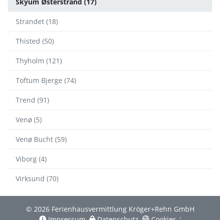
Skyum Østerstrand (17)
Strandet (18)
Thisted (50)
Thyholm (121)
Toftum Bjerge (74)
Trend (91)
Venø (5)
Venø Bucht (59)
Viborg (4)
Virksund (70)
© 2026 Ferienhausvermittlung Kröger+Rehn GmbH
Impressum
Datenschutz
Cookies
∴