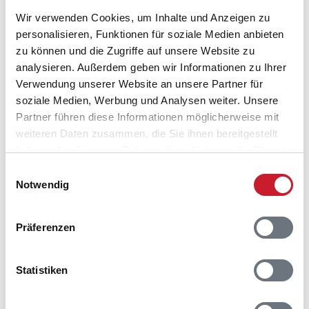
Wir verwenden Cookies, um Inhalte und Anzeigen zu
personalisieren, Funktionen für soziale Medien anbieten
zu können und die Zugriffe auf unsere Website zu
analysieren. Außerdem geben wir Informationen zu Ihrer
Verwendung unserer Website an unsere Partner für
soziale Medien, Werbung und Analysen weiter. Unsere
Partner führen diese Informationen möglicherweise mit
weiteren Daten zusammen, die Sie ihnen bereitgestellt
haben oder die sie im Rahmen Ihrer Nutzung der Dienste
Belegungskalender
gesammelt haben.
Einwilligungsauswahl
Notwendig
Reisedauer auswählen
Anzahl Reisende auswählen
Anreisetag im Belegungskalender anklicken
Präferenzen
Sie bekommen Verfügbarkeit und Preis angezeigt
Statistiken
Bitte beachten Sie, dass sich bei Änderungen des
Reisezeitraumes auch Änderungen bei der
Hausbeschreibung und/oder der Ausstattung ergeben