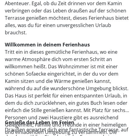
Abenteuer. Egal, ob du Zeit drinnen vor dem Kamin
verbringen oder das Leben draußen auf der schönen
Terrasse genießen möchtest, dieses Ferienhaus bietet
alles, was du für einen unvergesslichen Urlaub
brauchst.
Willkommen in deinem Ferienhaus
Tritt ein in dieses gemütliche Ferienhaus, wo eine
warme Atmosphäre dich vom ersten Schritt an
willkommen heißt. Das Wohnzimmer ist mit einer
schönen Sofaecke eingerichtet, in der du vor dem
Kamin sitzen und die Wärme genießen kannst,
während du auf die wunderschöne Umgebung blickst.
Das Haus ist perfekt für einen entspannten Urlaub, in
dem du dich zurücklehnen, ein gutes Buch lesen oder
einfach die Stille genießen kannst. Mit Platz für sechs
Personen und zwei Haustiere gibt es ausreichend
Genieße das Leben im Freien
Gelegenheit, Familie und Freunde in einer heimeligen
Draußen erwartet dich eine fantastische Terrasse, auf
und einladenden Umgebung zu versammeln. Die