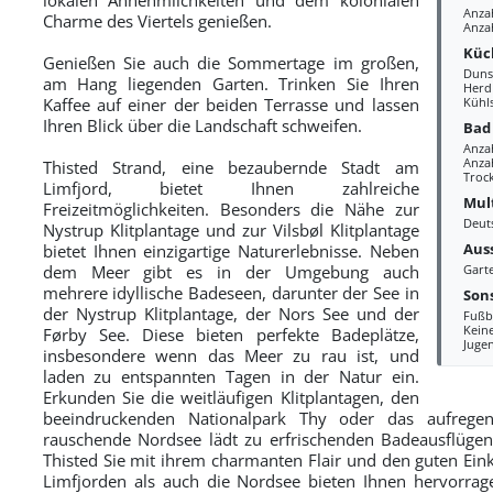
Anza
Charme des Viertels genießen.
Anza
Küc
Genießen Sie auch die Sommertage im großen,
Duns
am Hang liegenden Garten. Trinken Sie Ihren
Herd
Kaffee auf einer der beiden Terrasse und lassen
Kühl
Ihren Blick über die Landschaft schweifen.
Bad
Anza
Anzah
Thisted Strand, eine bezaubernde Stadt am
Troc
Limfjord, bietet Ihnen zahlreiche
Mul
Freizeitmöglichkeiten. Besonders die Nähe zur
Deut
Nystrup Klitplantage und zur Vilsbøl Klitplantage
Aus
bietet Ihnen einzigartige Naturerlebnisse. Neben
dem Meer gibt es in der Umgebung auch
Gart
mehrere idyllische Badeseen, darunter der See in
Sons
der Nystrup Klitplantage, der Nors See und der
Fußb
Kein
Førby See. Diese bieten perfekte Badeplätze,
Juge
insbesondere wenn das Meer zu rau ist, und
laden zu entspannten Tagen in der Natur ein.
Erkunden Sie die weitläufigen Klitplantagen, den
beeindruckenden Nationalpark Thy oder das aufregen
rauschende Nordsee lädt zu erfrischenden Badeausflügen
Thisted Sie mit ihrem charmanten Flair und den guten Ein
Limfjorden als auch die Nordsee bieten Ihnen hervorra