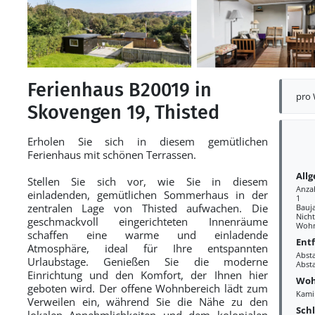
Ferienhaus B20019 in
pro
Skovengen 19, Thisted
Erholen Sie sich in diesem gemütlichen
Ferienhaus mit schönen Terrassen.
All
Stellen Sie sich vor, wie Sie in diesem
Anza
einladenden, gemütlichen Sommerhaus in der
1
zentralen Lage von Thisted aufwachen. Die
Bauj
Nich
geschmackvoll eingerichteten Innenräume
Wohn
schaffen eine warme und einladende
Ent
Atmosphäre, ideal für Ihre entspannten
Abst
Urlaubstage. Genießen Sie die moderne
Abst
Einrichtung und den Komfort, der Ihnen hier
Woh
geboten wird. Der offene Wohnbereich lädt zum
Kami
Verweilen ein, während Sie die Nähe zu den
Sch
lokalen Annehmlichkeiten und dem kolonialen