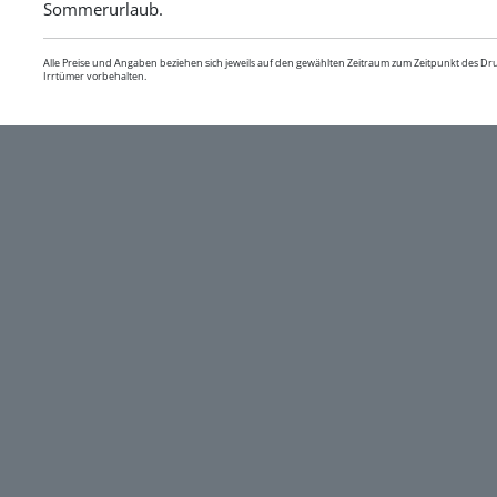
Sommerurlaub.
Alle Preise und Angaben beziehen sich jeweils auf den gewählten Zeitraum zum Zeitpunkt des D
Irrtümer vorbehalten.