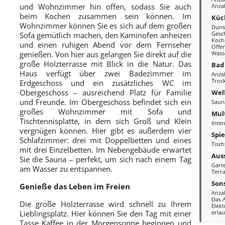
und Wohnzimmer hin offen, sodass Sie auch
Anzah
beim Kochen zusammen sein können. Im
Küc
Wohnzimmer können Sie es sich auf dem großen
Duns
Gesc
Sofa gemütlich machen, den Kaminofen anheizen
Kochp
und einen ruhigen Abend vor dem Fernseher
Offe
genießen. Von hier aus gelangen Sie direkt auf die
Wass
große Holzterrasse mit Blick in die Natur. Das
Bad
Haus verfügt über zwei Badezimmer im
Anza
Troc
Erdgeschoss und ein zusätzliches WC im
Obergeschoss – ausreichend Platz für Familie
Wel
und Freunde. Im Obergeschoss befindet sich ein
Saun
großes Wohnzimmer mit Sofa und
Mul
Tischtennisplatte, in dem sich Groß und Klein
Inter
vergnügen können. Hier gibt es außerdem vier
Spi
Schlafzimmer: drei mit Doppelbetten und eines
Tisch
mit drei Einzelbetten. Im Nebengebäude erwartet
Aus
Sie die Sauna – perfekt, um sich nach einem Tag
Gart
am Wasser zu entspannen.
Terra
Sons
Genieße das Leben im Freien
Anzah
Das 
Die große Holzterrasse wird schnell zu Ihrem
Elekt
Lieblingsplatz. Hier können Sie den Tag mit einer
erlau
Tasse Kaffee in der Morgensonne beginnen und