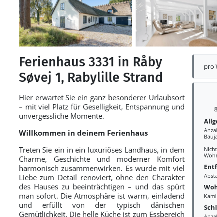
Ferienhaus 3331 in Råby
pro
Søvej 1, Rabylille Strand
Hier erwartet Sie ein ganz besonderer Urlaubsort
– mit viel Platz für Geselligkeit, Entspannung und
8
unvergessliche Momente.
All
Anza
Willkommen in deinem Ferienhaus
Bauj
Treten Sie ein in ein luxuriöses Landhaus, in dem
Nich
Wohn
Charme, Geschichte und moderner Komfort
Ent
harmonisch zusammenwirken. Es wurde mit viel
Abst
Liebe zum Detail renoviert, ohne den Charakter
des Hauses zu beeinträchtigen – und das spürt
Woh
man sofort. Die Atmosphäre ist warm, einladend
Kami
und erfüllt von der typisch dänischen
Sch
Gemütlichkeit. Die helle Küche ist zum Essbereich
Anza