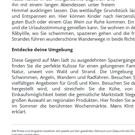
ihn mit einem langen Abendessen unter freiem
Himmel ausklingen lassen. Das weitläufige Grundstück lä
und Entspannen ein. Hier können Kinder nach Herzensl
guten Buch oder einem Glas Wein zur Ruhe kommen. Ein 
und die Urlaubsstimmung genießen kann. Sie wohnen in de
Råbylille, wo Sie schwimmen, spazieren gehen und die fr
Strandes führen wunderschöne Wanderwege in beide Richtu
Entdecke deine Umgebung
Diese Gegend auf Møn lädt zu ausgedehnten Spaziergängen
finden Sie die perfekte Kulisse für einen gelungenen Fam
Natur, unweit von Wald und Strand. Die Umgebung bi
Schwimmen, Angeln, Wandern und Radfahren. Besuchen Si
vielfältigen Angeboten für Groß und Klein. Besuchen Sie 
hergestellt wird, und streicheln Sie die Kühe, vo
Einkaufsmöglichkeit bietet die gemütliche Marktstadt Steg
großen Auswahl an regionalen Produkten. Hier finden Sie 
im Sommer die berühmten Wochenmärkte. Møns Klint
erklärt.
Alle Preise und Angaben beziehen sich jeweils auf den gewählten Zeitraum zum Zeitpunkt des D
Irrtümer vorbehalten.