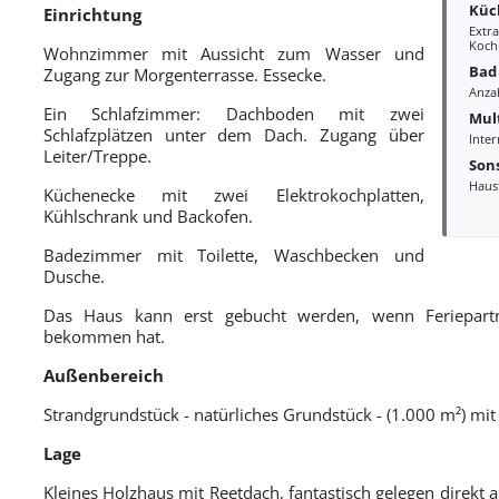
Küc
Einrichtung
Extr
Kochp
Wohnzimmer mit Aussicht zum Wasser und
Bad
Zugang zur Morgenterrasse. Essecke.
Anza
Ein Schlafzimmer: Dachboden mit zwei
Mul
Schlafzplätzen unter dem Dach. Zugang ü
ber
Inte
Leiter/Treppe.
Sons
Haus
Küchenecke mit zwei Elektrokochplatten,
Kü
hlschrank und Backofen.
Badezimmer mit Toilette, Waschbecken und
Dusche.
Das Haus kann erst ge
bucht werden, wenn Feriepar
bekommen hat.
Auß
enbereich
Strandgrundstück - natürliches Grundstück - (1.000 m²) mi
Lage
Kleines Holzhaus mit Reetdach
, fantastisch gelegen direkt