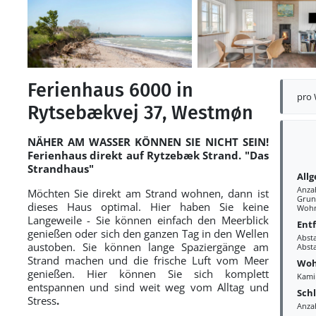
Ferienhaus 6000 in
pro
Rytsebækvej 37, Westmøn
NÄ
HER AM
WASSER KÖNNEN SIE NICHT SEIN!
Ferienhaus direkt auf Rytzebæ
k Strand. "Das
Strandhaus"
All
Anza
Möchten Sie direkt am Strand wohnen, dann ist
Grun
dieses Haus optimal. Hier haben Sie keine
Wohn
Langeweile - Sie können einfach den Meerblick
Ent
genieß
en oder sich den ganzen Tag
in den Wellen
Abst
austoben. Sie können lange Spaziergänge am
Abst
Strand machen und die frische Luft vom Meer
Woh
genießen. Hier kö
nnen Sie sich komplett
Kami
entspannen und sind weit weg vom Alltag und
Sch
Stress
.
Anzah