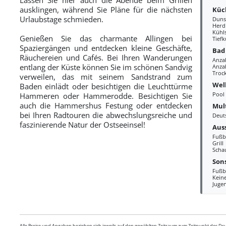
ausklingen, während Sie Pläne für die nächsten
Küc
Urlaubstage schmieden.
Duns
Herd
Kühl
Genießen Sie das charmante Allingen bei
Tiefk
Spaziergängen und entdecken kleine Geschäfte,
Bad
Räuchereien und Cafés. Bei Ihren Wanderungen
Anza
entlang der Küste können Sie im schönen Sandvig
Anzah
Troc
verweilen, das mit seinem Sandstrand zum
Wel
Baden einlädt oder besichtigen die Leuchttürme
Pool
Hammeren oder Hammerodde. Besichtigen Sie
auch die Hammershus Festung oder entdecken
Mul
bei Ihren Radtouren die abwechslungsreiche und
Deut
faszinierende Natur der Ostseeinsel!
Aus
Fußb
Grill
Scha
Sons
Fußb
Kein
Juge
Alle Preise und Angaben beziehen sich jeweils auf den gewählten Zeitraum zum Zeitpunkt des D