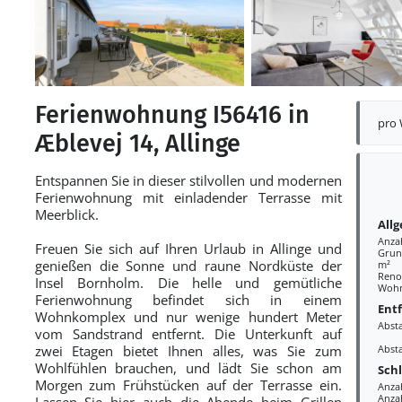
Ferienwohnung I56416 in
pro
Æblevej 14, Allinge
Entspannen Sie in dieser stilvollen und modernen
Ferienwohnung mit einladender Terrasse mit
Meerblick.
All
Anza
Freuen Sie sich auf Ihren Urlaub in Allinge und
Grund
genießen die Sonne und raune Nordküste der
m²
Reno
Insel Bornholm. Die helle und gemütliche
Wohn
Ferienwohnung befindet sich in einem
Ent
Wohnkomplex und nur wenige hundert Meter
Abst
vom Sandstrand entfernt. Die Unterkunft auf
zwei Etagen bietet Ihnen alles, was Sie zum
Abst
Wohlfühlen brauchen, und lädt Sie schon am
Sch
Morgen zum Frühstücken auf der Terrasse ein.
Anza
Anza
Lassen Sie hier auch die Abende beim Grillen