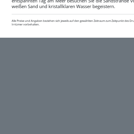
entspannten Tag am Meer besuchen Sie die Sandstrände v
weißen Sand und kristallklaren Wasser begeistern.
Alle Preise und Angaben beziehen sich jeweils auf den gewählten Zeitraum zum Zeitpunkt des D
Irrtümer vorbehalten.