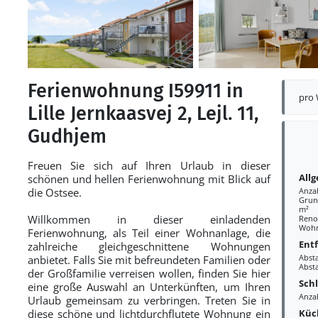
Ferienwohnung I59911 in
pro
Lille Jernkaasvej 2, Lejl. 11,
Gudhjem
Freuen Sie sich auf Ihren Urlaub in dieser
All
schönen und hellen Ferienwohnung mit Blick auf
die Ostsee.
Anza
Grund
m²
Willkommen in dieser einladenden
Reno
Wohn
Ferienwohnung, als Teil einer Wohnanlage, die
Ent
zahlreiche gleichgeschnittene Wohnungen
Abst
anbietet. Falls Sie mit befreundeten Familien oder
Abst
der Großfamilie verreisen wollen, finden Sie hier
Sch
eine große Auswahl an Unterkünften, um Ihren
Anza
Urlaub gemeinsam zu verbringen. Treten Sie in
Küc
diese schöne und lichtdurchflutete Wohnung ein