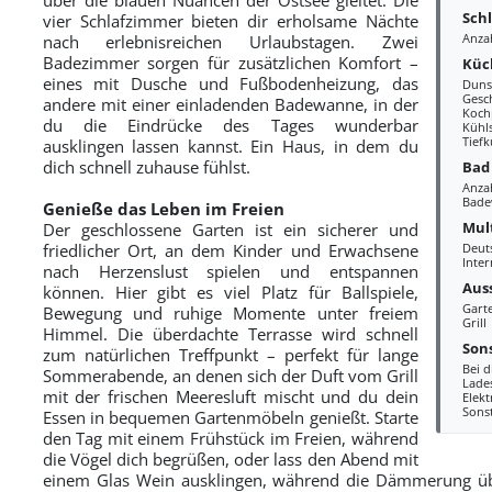
Sch
vier Schlafzimmer bieten dir erholsame Nächte
Anza
nach erlebnisreichen Urlaubstagen. Zwei
Badezimmer sorgen für zusätzlichen Komfort –
Küc
eines mit Dusche und Fußbodenheizung, das
Duns
Gesc
andere mit einer einladenden Badewanne, in der
Kochp
du die Eindrücke des Tages wunderbar
Kühl
Tiefk
ausklingen lassen kannst. Ein Haus, in dem du
dich schnell zuhause fühlst.
Bad
Anza
Bade
Genieße das Leben im Freien
Mul
Der geschlossene Garten ist ein sicherer und
friedlicher Ort, an dem Kinder und Erwachsene
Deut
Inter
nach Herzenslust spielen und entspannen
Aus
können. Hier gibt es viel Platz für Ballspiele,
Gart
Bewegung und ruhige Momente unter freiem
Grill
Himmel. Die überdachte Terrasse wird schnell
Sons
zum natürlichen Treffpunkt – perfekt für lange
Bei d
Sommerabende, an denen sich der Duft vom Grill
Lades
mit der frischen Meeresluft mischt und du dein
Elek
Sons
Essen in bequemen Gartenmöbeln genießt. Starte
den Tag mit einem Frühstück im Freien, während
die Vögel dich begrüßen, oder lass den Abend mit
einem Glas Wein ausklingen, während die Dämmerung üb