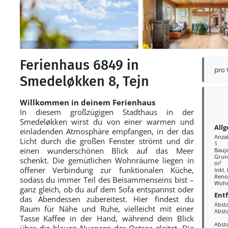
Ferienhaus 6849 in
pro
Smedeløkken 8, Tejn
Willkommen in deinem Ferienhaus
In diesem großzügigen Stadthaus in der
Smedeløkken wirst du von einer warmen und
All
einladenden Atmosphäre empfangen, in der das
Anza
Licht durch die großen Fenster strömt und dir
1
einen wunderschönen Blick auf das Meer
Bauj
Grund
schenkt. Die gemütlichen Wohnräume liegen in
m²
offener Verbindung zur funktionalen Küche,
Inkl.
Reno
sodass du immer Teil des Beisammenseins bist –
Wohn
ganz gleich, ob du auf dem Sofa entspannst oder
Ent
das Abendessen zubereitest. Hier findest du
Abst
Raum für Nähe und Ruhe, vielleicht mit einer
Abst
Tasse Kaffee in der Hand, während dein Blick
Abst
über die blauen Nuancen der Ostsee gleitet. Die