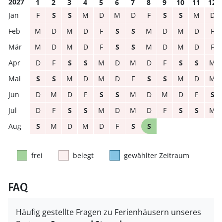
2027
1
2
3
4
5
6
7
8
9
10
11
12
F
S
S
M
D
M
D
F
S
S
M
D
M
D
M
D
F
S
S
M
D
M
D
F
M
D
M
D
F
S
S
M
D
M
D
F
D
F
S
S
M
D
M
D
F
S
S
M
S
S
M
D
M
D
F
S
S
M
D
M
D
M
D
F
S
S
M
D
M
D
F
S
D
F
S
S
M
D
M
D
F
S
S
M
S
M
D
M
D
F
S
S
frei
belegt
gewählter Zeitraum
FAQ
Häufig gestellte Fragen zu Ferienhäusern unseres