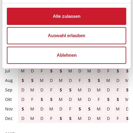
Reisezeitraumes auch Änderungen bei der
Hausbeschreibung und/oder der Ausstattung ergeben
können.
Alle zulassen
Reisedauer
Anzahl Reisende
Auswahl erlauben
frei
belegt
gewählter Zeitraum
Ablehnen
2026
1
2
3
4
5
6
7
8
9
10
11
12
M
D
F
S
S
M
D
M
D
F
S
S
S
S
M
D
M
D
F
S
S
M
D
M
D
M
D
F
S
S
M
D
M
D
F
S
D
F
S
S
M
D
M
D
F
S
S
M
S
M
D
M
D
F
S
S
M
D
M
D
D
M
D
F
S
S
M
D
M
D
F
S