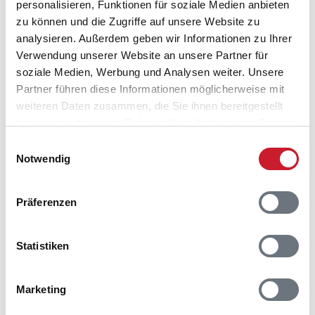
personalisieren, Funktionen für soziale Medien anbieten
zu können und die Zugriffe auf unsere Website zu
analysieren. Außerdem geben wir Informationen zu Ihrer
Verwendung unserer Website an unsere Partner für
soziale Medien, Werbung und Analysen weiter. Unsere
Partner führen diese Informationen möglicherweise mit
weiteren Daten zusammen, die Sie ihnen bereitgestellt
haben oder die sie im Rahmen Ihrer Nutzung der Dienste
gesammelt haben.
Einwilligungsauswahl
Notwendig
Belegungskalender
Präferenzen
Reisedauer auswählen
Anzahl Reisende auswählen
Statistiken
Anreisetag im Belegungskalender anklicken
Sie bekommen Verfügbarkeit und Preis angezeigt
Marketing
Bitte beachten Sie, dass sich bei Änderungen des