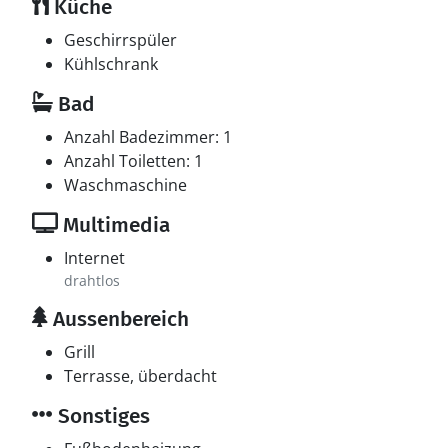
Küche
Multimedien
In der Ferienunterkunft gibt es einen Fernseher.1
Geschirrspüler
Chromecast. Fernsehen via Streaming. Mindestens 4
Kühlschrank
dänische Fernsehsender. Es steht kabellose
Bad
Internetverbindung zur Verfügung.
Anzahl Badezimmer: 1
Anzahl Toiletten: 1
Waschmaschine
Multimedia
Internet
drahtlos
Aussenbereich
Grill
Terrasse, überdacht
Sonstiges