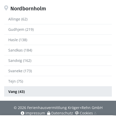
Nordbornholm
Allinge (62)
Gudhjem (219)
Hasle (138)
Sandkas (184)
Sandvig (162)
Svaneke (173)
Tejn (75)
Vang (43)
© 2026 Ferienhausvermittlung Kröger+Rehn GmbH
Impressum
Datenschutz
Cookies
∴