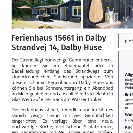
Ferienhaus 15661 in Dalby
pro
Strandvej 14, Dalby Huse
Der Strand liegt nur wenige Gehminuten entfernt.
So können Sie im Bademantel oder in
Badekleidung entlang des Strandwegs zum
All
kinderfreundlichen Sandstrand spazieren. Von
Bauj
diesem schönen Ferienhaus in Dalby Huse aus
Reno
können Sie bei Sonnenuntergang ein Abendbad
Wohn
im Meer genießen und anschließend vielleicht ein
Ent
Glas Wein auf einer Bank am Wasser trinken.
Abst
Absta
m
Das Ferienhaus ist hell, freundlich und im Stil des
Woh
Danish Design Living mit viel Gemütlichkeit
eingerichtet. Es verfügt über eine neue,
Flac
hochwertige Küche, drei schöne Schlafzimmer,
Küc
ein Badezimmer mit WC sowie einen großen,
Gefr