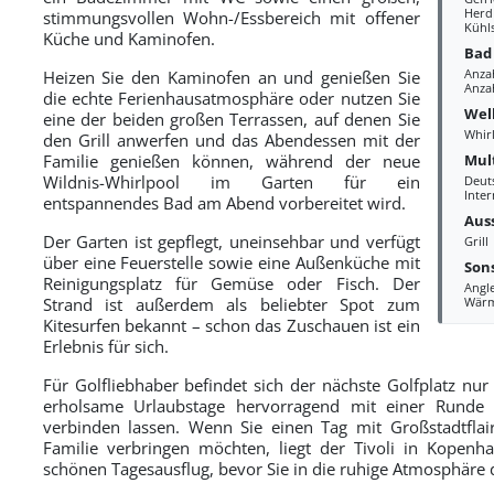
Herd
stimmungsvollen Wohn-/Essbereich mit offener
Kühl
Küche und Kaminofen.
Bad
Anza
Heizen Sie den Kaminofen an und genießen Sie
Anzah
die echte Ferienhausatmosphäre oder nutzen Sie
Wel
eine der beiden großen Terrassen, auf denen Sie
Whir
den Grill anwerfen und das Abendessen mit der
Mul
Familie genießen können, während der neue
Wildnis-Whirlpool im Garten für ein
Deut
Inter
entspannendes Bad am Abend vorbereitet wird.
Aus
Der Garten ist gepflegt, uneinsehbar und verfügt
Grill
über eine Feuerstelle sowie eine Außenküche mit
Sons
Reinigungsplatz für Gemüse oder Fisch. Der
Angl
Strand ist außerdem als beliebter Spot zum
Wär
Kitesurfen bekannt – schon das Zuschauen ist ein
Erlebnis für sich.
Für Golfliebhaber befindet sich der nächste Golfplatz nu
erholsame Urlaubstage hervorragend mit einer Runde 
verbinden lassen. Wenn Sie einen Tag mit Großstadtflai
Familie verbringen möchten, liegt der Tivoli in Kopenh
schönen Tagesausflug, bevor Sie in die ruhige Atmosphäre