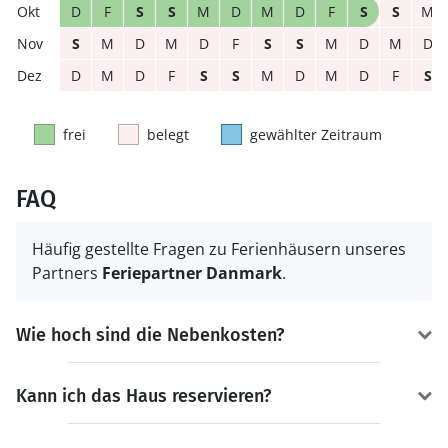
D
F
S
S
M
D
M
D
F
S
S
M
S
M
D
M
D
F
S
S
M
D
M
D
D
M
D
F
S
S
M
D
M
D
F
S
frei
belegt
gewählter Zeitraum
FAQ
Häufig gestellte Fragen zu Ferienhäusern unseres
Partners
Feriepartner Danmark
.
Wie hoch sind die Nebenkosten?
Kann ich das Haus reservieren?