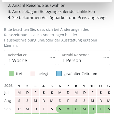
Anzahl Reisende auswählen
Anreisetag im Belegungskalender anklicken
Sie bekommen Verfügbarkeit und Preis angezeigt
Bitte beachten Sie, dass sich bei Änderungen des
Reisezeitraumes auch Änderungen bei der
Hausbeschreibung und/oder der Ausstattung ergeben
können.
Reisedauer
Anzahl Reisende
frei
belegt
gewählter Zeitraum
2026
1
2
3
4
5
6
7
8
9
10
11
12
M
D
F
S
S
M
D
M
D
F
S
S
S
S
M
D
M
D
F
S
S
M
D
M
D
M
D
F
S
S
M
D
M
D
F
S