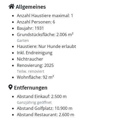
Fischrestaurants stärkst. Mit der kleinen Fähre könnt
Allgemeines
ihr vom Rørvig Hafen aus zu einem Ausflug nach
Anzahl Haustiere maximal: 1
Hundested übersetzen. Rørvig besticht darüber hinaus
Anzahl Personen: 6
mit Cafés und Restaurants, guten Eisläden, einer
Baujahr: 1931
Minigolfanlage, dem regelmäßig stattfindenden,
Grundstücksfläche: 2.006 m²
beliebten Trödelmarkt und vielem mehr.
Garten
Haustiere: Nur Hunde erlaubt
Inkl. Endreinigung
Nichtraucher
Renovierung: 2025
Teilw. renoviert
Wohnfläche: 92 m²
Entfernungen
Abstand Einkauf: 2.500 m
Ganzjährig geöffnet
Abstand Golfplatz: 10.900 m
Abstand Restaurant: 2.600 m