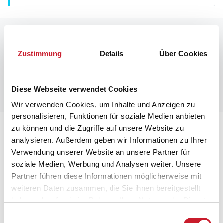
Raumaufteilung
Zustimmung
Details
Über Cookies
Leider liegen uns zurzeit keine Grundrisse vor.
Manchmal befinden sich aber unter den Bildern des
Ferienhauses Informationen zur Raumaufteilung.
Diese Webseite verwendet Cookies
Wir verwenden Cookies, um Inhalte und Anzeigen zu
personalisieren, Funktionen für soziale Medien anbieten
Lageplan
zu können und die Zugriffe auf unsere Website zu
analysieren. Außerdem geben wir Informationen zu Ihrer
Verwendung unserer Website an unsere Partner für
Adresse
soziale Medien, Werbung und Analysen weiter. Unsere
Ferienhaus 10025-1
Partner führen diese Informationen möglicherweise mit
Lærkevænget 24
weiteren Daten zusammen, die Sie ihnen bereitgestellt
haben oder die sie im Rahmen Ihrer Nutzung der Dienste
4581 Rørvig
gesammelt haben.
Einwilligungsauswahl