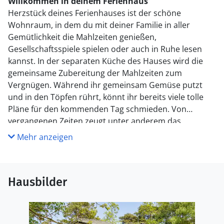
Willkommen in deinem Ferienhaus
Herzstück deines Ferienhauses ist der schöne
Wohnraum, in dem du mit deiner Familie in aller
Gemütlichkeit die Mahlzeiten genießen,
Gesellschaftsspiele spielen oder auch in Ruhe lesen
kannst. In der separaten Küche des Hauses wird die
gemeinsame Zubereitung der Mahlzeiten zum
Vergnügen. Während ihr gemeinsam Gemüse putzt
und in den Töpfen rührt, könnt ihr bereits viele tolle
Pläne für den kommenden Tag schmieden. Von
vergangenen Zeiten zeugt unter anderem das
ursprüngliche Waschbecken, das noch immer in einem
Mehr anzeigen
der Schlafräume angebracht ist.
Genieße das Leben im Freien
Hausbilder
Unter freiem Himmel begrüßt dich eine schöne
Veranda, auf der du dich in ein spannendes Buch
vertiefen kannst, während deine Kinder im Garten
umhertollen und die von euch mitgebrachten