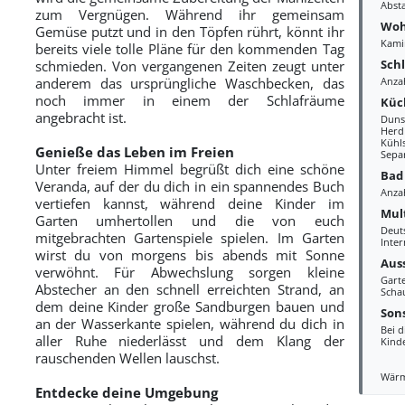
Abst
zum Vergnügen. Während ihr gemeinsam
Woh
Gemüse putzt und in den Töpfen rührt, könnt ihr
Kami
bereits viele tolle Pläne für den kommenden Tag
Sch
schmieden. Von vergangenen Zeiten zeugt unter
anderem das ursprüngliche Waschbecken, das
Anza
noch immer in einem der Schlafräume
Küc
angebracht ist.
Duns
Herd
Kühl
Genieße das Leben im Freien
Sepa
Unter freiem Himmel begrüßt dich eine schöne
Bad
Veranda, auf der du dich in ein spannendes Buch
Anza
vertiefen kannst, während deine Kinder im
Mul
Garten umhertollen und die von euch
Deut
mitgebrachten Gartenspiele spielen. Im Garten
Inte
wirst du von morgens bis abends mit Sonne
Aus
verwöhnt. Für Abwechslung sorgen kleine
Gart
Abstecher an den schnell erreichten Strand, an
Scha
dem deine Kinder große Sandburgen bauen und
Sons
an der Wasserkante spielen, während du dich in
Bei d
aller Ruhe niederlässt und dem Klang der
Kind
rauschenden Wellen lauschst.
Wär
Entdecke deine Umgebung