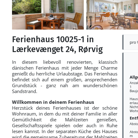
Ferienhaus 10025-1 in
pro
Lærkevænget 24, Rørvig
In diesem liebevoll renovierten, klassisch
dänischen Ferienhaus mit jeder Menge Charme
genießt du herrliche Urlaubstage. Das Ferienhaus
All
befindet sich auf einem großen, ansprechenden
Anza
Grundstück - ganz nah am wunderschönen
1
Sandstrand.
Bauj
Haus
Willkommen in deinem Ferienhaus
erlau
Nich
Herzstück deines Ferienhauses ist der schöne
Wohn
Wohnraum, in dem du mit deiner Familie in aller
Ent
Gemütlichkeit die Mahlzeiten genießen,
Abst
Gesellschaftsspiele spielen oder auch in Ruhe
lesen kannst. In der separaten Küche des Hauses
Absta
m
wird die gemeinsame Zubereitung der Mahlzeiten