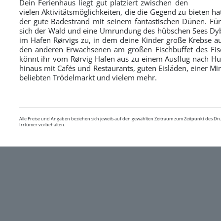
Dein Ferienhaus liegt gut platziert zwischen den
vielen Aktivitätsmöglichkeiten, die die Gegend zu bieten hat
der gute Badestrand mit seinem fantastischen Dünen. Für
sich der Wald und eine Umrundung des hübschen Sees Dyb
im Hafen Rørvigs zu, in dem deine Kinder große Krebse 
den anderen Erwachsenen am großen Fischbuffet des Fisch
könnt ihr vom Rørvig Hafen aus zu einem Ausflug nach Hun
hinaus mit Cafés und Restaurants, guten Eisläden, einer Mi
beliebten Trödelmarkt und vielem mehr.
Alle Preise und Angaben beziehen sich jeweils auf den gewählten Zeitraum zum Zeitpunkt des D
Irrtümer vorbehalten.