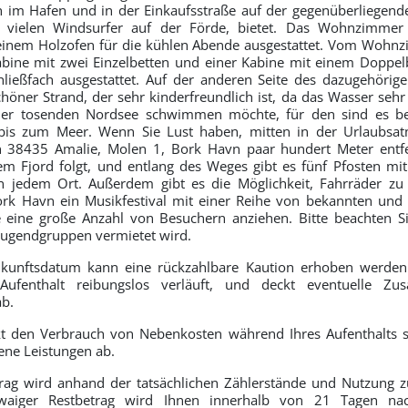
h im Hafen und in der Einkaufsstraße auf der gegenüberliegend
ie vielen Windsurfer auf der Förde, bietet. Das Wohnzimme
inem Holzofen für die kühlen Abende ausgestattet. Vom Wohn
bine mit zwei Einzelbetten und einer Kabine mit einem Doppel
ließfach ausgestattet. Auf der anderen Seite des dazugehörige
chöner Strand, der sehr kinderfreundlich ist, da das Wasser sehr 
der tosenden Nordsee schwimmen möchte, für den sind es b
bis zum Meer. Wenn Sie Lust haben, mitten in der Urlaubsa
ein 38435 Amalie, Molen 1, Bork Havn paar hundert Meter entf
em Fjord folgt, und entlang des Weges gibt es fünf Pfosten mi
an jedem Ort. Außerdem gibt es die Möglichkeit, Fahrräder zu 
ork Havn ein Musikfestival mit einer Reihe von bekannten und
ie eine große Anzahl von Besuchern anziehen. Bitte beachten S
Jugendgruppen vermietet wird.
kunftsdatum kann eine rückzahlbare Kaution erhoben werden. 
Aufenthalt reibungslos verläuft, und deckt eventuelle Zus
ab.
kt den Verbrauch von Nebenkosten während Ihres Aufenthalts so
e Leistungen ab.
rag wird anhand der tatsächlichen Zählerstände und Nutzung zu
twaiger Restbetrag wird Ihnen innerhalb von 21 Tagen n