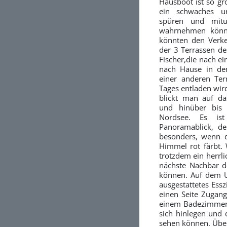
Hausboot ist so gro
ein schwaches 
spüren und mitu
wahrnehmen können
könnten den Verke
der 3 Terrassen de
Fischer,die nach e
nach Hause in d
einer anderen Ter
Tages entladen wird
blickt man auf da
und hinüber bis
Nordsee. Es ist 
Panoramablick, d
besonders, wenn 
Himmel rot färbt. 
trotzdem ein herrli
nächste Nachbar d
können. Auf dem U
ausgestattetes Ess
einen Seite Zugan
einem Badezimmer 
sich hinlegen und
sehen können. Über