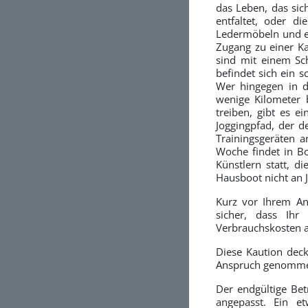
das Leben, das sic
entfaltet, oder d
Ledermöbeln und e
Zugang zu einer Ka
sind mit einem Sch
befindet sich ein s
Wer hingegen in 
wenige Kilometer 
treiben, gibt es 
Joggingpfad, der d
Trainingsgeräten 
Woche findet in B
Künstlern statt, d
Hausboot nicht an 
Kurz vor Ihrem An
sicher, dass Ihr 
Verbrauchskosten 
Diese Kaution dec
Anspruch genommen
Der endgültige Bet
angepasst. Ein e