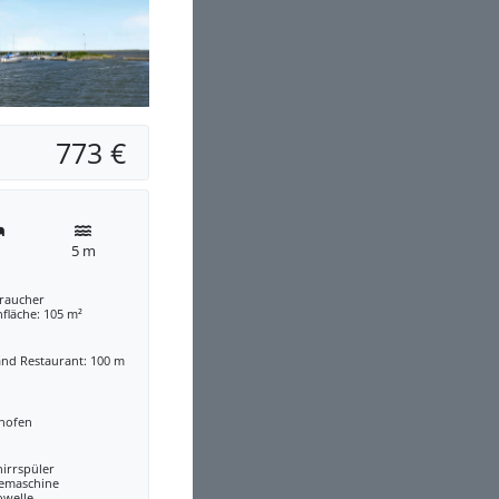
773 €
5 m
traucher
fläche: 105 m²
and Restaurant: 100 m
nofen
irrspüler
eemaschine
owelle