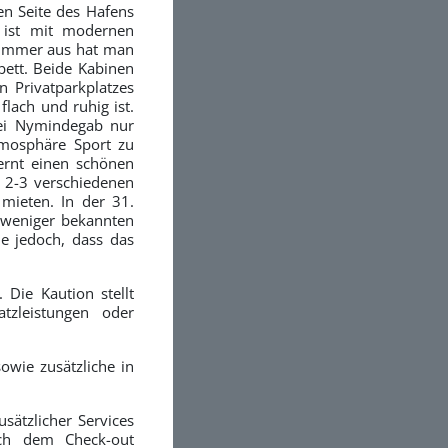
en Seite des Hafens
r ist mit modernen
zimmer aus hat man
bett. Beide Kabinen
n Privatparkplatzes
flach und ruhig ist.
ei Nymindegab nur
tmosphäre Sport zu
ernt einen schönen
t 2-3 verschiedenen
mieten. In der 31.
 weniger bekannten
ie jedoch, dass das
Die Kaution stellt
atzleistungen oder
wie zusätzliche in
sätzlicher Services
ach dem Check-out