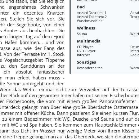
ß und stabil, das Sie lediglich
und angenehmes Schwanken
Bad
nter ein dezentes Knarzen
Anzahl Duschen: 1
Anza
Anzahl Toiletten: 2
Troc
. Stellen Sie sich vor, Sie
Waschmaschine
hr der Segelboote, von einer
Wellness
s Bootes aus beobachten: Die
Sauna
Whir
inem langen Tag auf dem Fjord
Multimedia
en Hafen kommen… und von
CD-Player
Deut
rasse aus, wie der Fang des
DVD-Player
Inter
. Von der Terrasse im 1. Stock
Internet
Radi
s Vogelschutzgebiet Tipperne
Sonstiges
 zu den Sanddünen an der
Besonderheiten
Wär
ein absolut fantastischer
en man erlebt haben muss -
die Sonne untergeht und den
Wenn das Wetter einmal nicht zum Verweilen auf der Terrasse e
cher Blick auf den gesamten Innenhafen mit seinen Fischerbooten
er Fischerboote, die vom mit einem großen Panoramafenster
nterdeck gelangt man über eine große überdachte Ostterrasse 
zimmer mit offener Küche. Dann passieren Sie einen kurzen Flur,
g zu einem Badezimmer mit WC, Dusche und Sauna und auf de
mit WC und Spa haben. Sie kommen zum Hauptschlafzimmer de
 dann das Licht im Wasser nur wenige Meter von Ihrem Kissen 
 eine Treppe gelangt man auf das Oberdeck, wo sich ein atembe