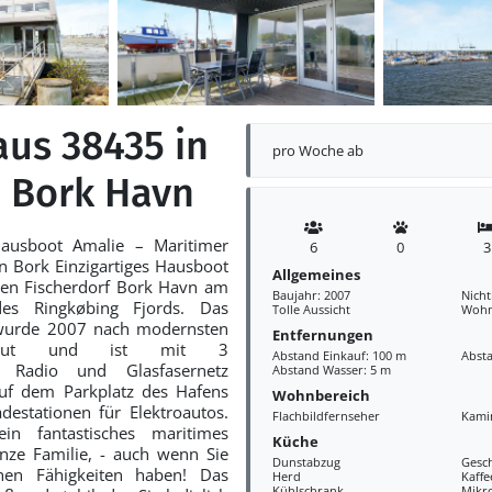
aus 38435 in
pro Woche ab
, Bork Havn
Hausboot Amalie – Maritimer
6
0
3
 Bork Einzigartiges Hausboot
Allgemeines
ten Fischerdorf Bork Havn am
Baujahr: 2007
Nich
es Ringkøbing Fjords. Das
Tolle Aussicht
Wohn
wurde 2007 nach modernsten
Entfernungen
ebaut und ist mit 3
Abstand Einkauf: 100 m
Abst
n, Radio und Glasfasernetz
Abstand Wasser: 5 m
auf dem Parkplatz des Hafens
Wohnbereich
destationen für Elektroautos.
Flachbildfernseher
Kami
in fantastisches maritimes
Küche
anze Familie, - auch wenn Sie
Dunstabzug
Gesch
hen Fähigkeiten haben! Das
Herd
Kaff
Kühlschrank
Mikr