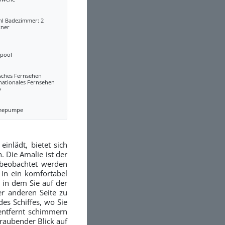
hl Badezimmer: 2
kner
lpool
sches Fernsehen
nationales Fernsehen
o
mepumpe
inlädt, bietet sich
. Die Amalie ist der
 beobachtet werden
in ein komfortabel
 in dem Sie auf der
r anderen Seite zu
s Schiffes, wo Sie
entfernt schimmern
raubender Blick auf