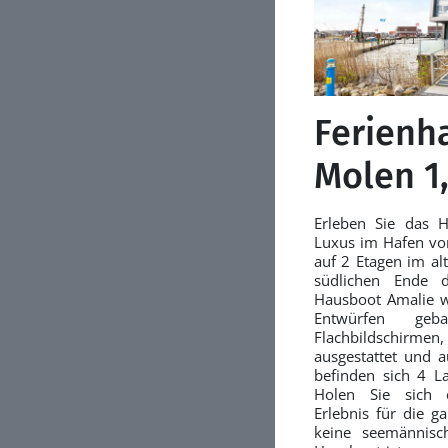
Ferienh
Molen 1
Erleben Sie das 
Luxus im Hafen von
auf 2 Etagen im al
südlichen Ende d
Hausboot Amalie 
Entwürfen g
Flachbildschirme
ausgestattet und 
befinden sich 4 La
Holen Sie sich e
Erlebnis für die g
keine seemännisc