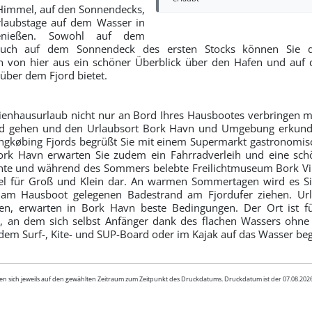
Himmel, auf den Sonnendecks,
rlaubstage auf dem Wasser in
enießen. Sowohl auf dem
 auch
auf dem Sonnendeck des ersten Stocks können Sie d
h von hier aus ein schöner Überblick über den Hafen und auf
ber dem Fjord bietet.
ienhausurlaub nicht nur an Bord Ihres Hausbootes verbringen 
d gehen und den Urlaubsort Bork Havn und Umgebung erkund
ngkøbing Fjords begrüßt Sie mit einem Supermarkt gastronomis
Bork Havn erwarten Sie zudem ein Fahrradverleih und eine schö
nte und während des Sommers belebte Freilichtmuseum Bork Vik
iel für Groß und Klein dar. An warmen Sommertagen wird es Sie
 am Hausboot gelegenen Badestrand am Fjordufer ziehen. Urla
rfen, erwarten in Bork Havn beste Bedingungen. Der Ort ist fü
t, an dem sich selbst Anfänger dank des flachen Wassers ohne 
dem Surf-, Kite- und SUP-Board oder im Kajak auf das Wasser b
en sich jeweils auf den gewählten Zeitraum zum Zeitpunkt des Druckdatums. Druckdatum ist der 07.08.20