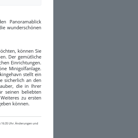
en Panoramablick
 die wunderschönen
möchten, können Sie
en. Der gemütliche
chen Einrichtungen.
ne Minigolfanlage.
ingehavn stellt ein
 sicherlich an den
uber, die in Ihrer
r seinen beliebten
Weiteres zu ersten
egeben können.
26 16:35 Uhr. Änderungen und