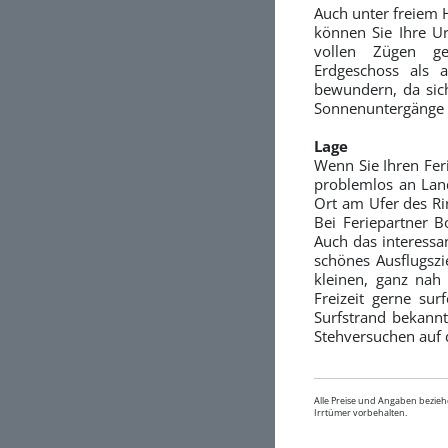
Auch unter freiem 
können Sie Ihre U
vollen Zügen g
Erdgeschoss als
bewundern, da sic
Sonnenuntergänge ü
Lage
Wenn Sie Ihren Fer
problemlos an Lan
Ort am Ufer des Ri
Bei Feriepartner 
Auch das interessa
schönes Ausflugsz
kleinen, ganz nah
Freizeit gerne su
Surfstrand bekann
Stehversuchen auf 
Alle Preise und Angaben bezieh
Irrtümer vorbehalten.