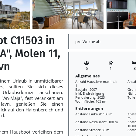
t C11503 in
pro Woche ab
", Molen 11,
vn
6
1
3
Allgemeines
inem Urlaub in unmittelbarer
Anzahl Haustiere maximal:
Anza
1
, sollten Sie sich dieses
Baujahr: 2007
Grund
 Urlaubsdomizil anschauen.
Inkl. Endreinigung
Nich
"An-Maja", fest verankert am
Renovierung: 2023
Tolle
Wohnfläche: 105 m²
avn, genießen Sie einen
Entfernungen
ick auf den Hafenbereich und
Abstand Einkauf: 100 m
Absta
rd.
m
Abstand Restaurant: 100 m
Abst
10.0
Abstand Strand: 30 m
Absta
inem Hausboot verleihen dem