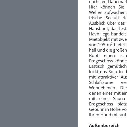
nächsten Dänemark
Hier können Sie
Wellen aufwachen
frische Seeluft r
Ausblick über das
Hausboot, das fest
Havn liegt, handelt
Mietobjekt mit zwe
von 105 m² bietet.
hell und die große
Boot einen schö
Erdgeschoss können
Esstisch gemütli
lockt das Sofa in
mit attraktiver Au
Schlafräume ve
Wohnebenen. Di
denen eines mit ei
mit einer Sauna 
Erdgeschoss plat
Gebühr in Höhe vo
Ihren Hund mit auf
Außenbereich