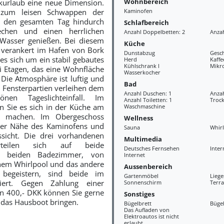
Wohnbereich
urlaub eine neue Dimension.
 zum leisen Schwappen der
Kaminofen
, den gesamten Tag hindurch
Schlafbereich
iechen und einen herrlichen
Anzahl Doppelbetten: 2
Anzah
 Wasser genießen. Bei diesem
Küche
 verankert im Hafen von Bork
Dunstabzug
Gesch
 es sich um ein stabil gebautes
Herd
Kaff
Kühlschrank l
Mikr
i Etagen, das eine Wohnfläche
Wasserkocher
 Die Atmosphäre ist luftig und
Bad
n Fensterpartien verleihen dem
Anzahl Duschen: 1
Anzah
nen Tageslichteinfall. Im
Anzahl Toiletten: 1
Troc
 Sie es sich in der Küche am
Waschmaschine
ch machen. Im Obergeschoss
Wellness
 der Nähe des Kaminofens und
Sauna
Whir
ssicht. Die drei vorhandenen
Multimedia
rteilen sich auf beide
Deutsches Fernsehen
Inter
e beiden Badezimmer, von
Internet
nem Whirlpool und das andere
Aussenbereich
begeistern, sind beide im
Gartenmöbel
Liege
ziert. Gegen Zahlung einer
Sonnenschirm
Terra
n 400,- DKK können Sie gerne
Sonstiges
 das Hausboot bringen.
Bügelbrett
Büge
Das Aufladen von
Elektroautos ist nicht
erlaubt