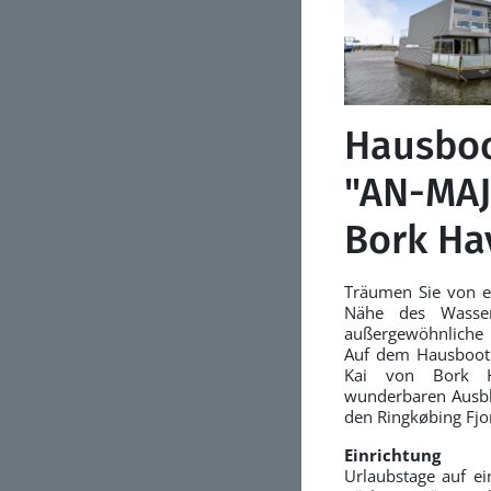
Hausboo
"AN-MAJA
Bork Ha
Träumen Sie von e
Nähe des Wassers
außergewöhnliche
Auf dem Hausboot 
Kai von Bork H
wunderbaren Ausbl
den Ringkøbing Fjo
Einrichtung
Urlaubstage auf e