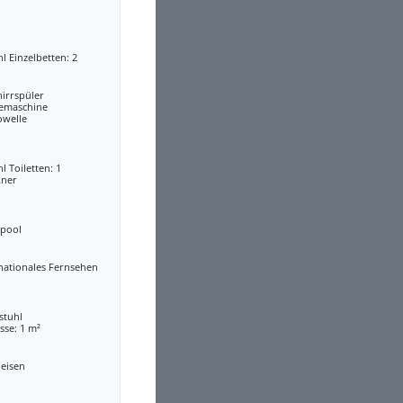
l Einzelbetten: 2
irrspüler
eemaschine
owelle
l Toiletten: 1
kner
lpool
nationales Fernsehen
stuhl
sse: 1 m²
leisen