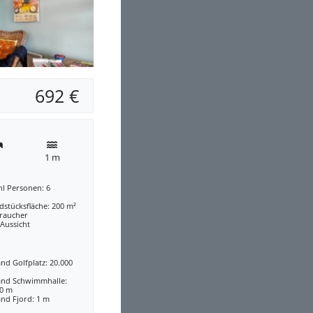
692 €
1 m
hl Personen: 6
stücksfläche: 200 m²
traucher
 Aussicht
nd Golfplatz: 20.000
and Schwimmhalle:
00 m
nd Fjord: 1 m