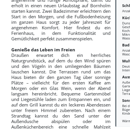
erholt in einen neuen Urlaubstag auf Bornholm
Sch
starten kannst. Zwei Badezimmer erleichtern den
Anza
Start in den Morgen, und die Fußbodenheizung
Küc
im ganzen Haus sorgt zu jeder Jahreszeit für
Duns
angenehmen Komfort. Hier findest du ein
Gesc
Kochp
Ferienhaus, in dem Funktionalität und
Mikr
Gemütlichkeit perfekt zusammenspielen.
Wass
Bad
Genieße das Leben im Freien
Anza
Wasc
Draußen erwartet dich ein herrliches
Naturgrundstück, auf dem du den Wind spüren
Mul
und den Vögeln in den umliegenden Bäumen
Deut
Inter
lauschen kannst. Die Terrassen rund um das
Aus
Haus bieten dir den ganzen Tag über sonnige
Plätze – vielleicht für den ersten Kaffee am
Auße
Gart
Morgen oder ein Glas Wein, wenn der Abend
Liege
langsam hereinbricht. Bequeme Gartenmöbel
Terra
und Liegestühle laden zum Entspannen ein, und
Sons
auf dem Grill kannst du ein leckeres Abendessen
Bei d
unter freiem Himmel zubereiten. Nach einem
Büge
Kind
Strandtag kannst du den Sand unter der
Außendusche abspülen oder im
Wär
Außenküchenbereich eine schnelle Mahlzeit