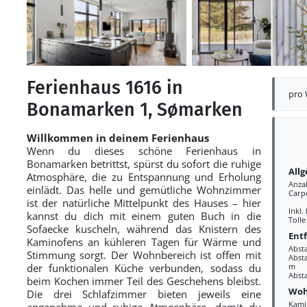
Ferienhaus 1616 in
pro
Bonamarken 1, Sømarken
Willkommen in deinem Ferienhaus
Wenn du dieses schöne Ferienhaus in
Bonamarken betrittst, spürst du sofort die ruhige
All
Atmosphäre, die zu Entspannung und Erholung
Anza
einlädt. Das helle und gemütliche Wohnzimmer
Carp
ist der natürliche Mittelpunkt des Hauses – hier
Inkl.
kannst du dich mit einem guten Buch in die
Tolle
Sofaecke kuscheln, während das Knistern des
Ent
Kaminofens an kühleren Tagen für Wärme und
Abst
Stimmung sorgt. Der Wohnbereich ist offen mit
Absta
der funktionalen Küche verbunden, sodass du
m
Abst
beim Kochen immer Teil des Geschehens bleibst.
Woh
Die drei Schlafzimmer bieten jeweils eine
Kami
angenehme und ruhige Atmosphäre, damit du