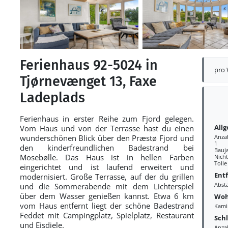
Ferienhaus 92-5024 in
pro
Tjørnevænget 13, Faxe
Ladeplads
Ferienhaus in erster Reihe zum Fjord gelegen.
All
Vom Haus und von der Terrasse hast du einen
wunderschönen Blick über den Præstø Fjord und
Anza
1
den kinderfreundlichen Badestrand bei
Bauj
Mosebølle. Das Haus ist in hellen Farben
Nich
Tolle
eingerichtet und ist laufend erweitert und
Ent
modernisiert. Große Terrasse, auf der du grillen
Abst
und die Sommerabende mit dem Lichterspiel
über dem Wasser genießen kannst. Etwa 6 km
Woh
vom Haus entfernt liegt der schöne Badestrand
Kami
Feddet mit Campingplatz, Spielplatz, Restaurant
Sch
und Eisdiele.
Anza