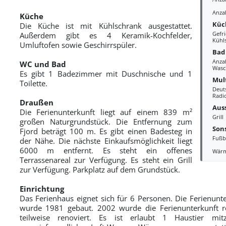
Anza
Küche
Küc
Die Küche ist mit Kühlschrank ausgestattet.
Gefri
Außerdem gibt es 4 Keramik-Kochfelder,
Kühl
Umluftofen sowie Geschirrspüler.
Bad
Anza
WC und Bad
Wasc
Es gibt 1 Badezimmer mit Duschnische und 1
Mul
Toilette.
Deut
Radi
Draußen
Aus
Die Ferienunterkunft liegt auf einem 839 m²
Grill
großen Naturgrundstück. Die Entfernung zum
Sons
Fjord beträgt 100 m. Es gibt einen Badesteg in
Fußb
der Nähe. Die nächste Einkaufsmöglichkeit liegt
6000 m entfernt. Es steht ein offenes
Wär
Terrassenareal zur Verfügung. Es steht ein Grill
zur Verfügung. Parkplatz auf dem Grundstück.
Einrichtung
Das Ferienhaus eignet sich für 6 Personen. Die Ferienun
wurde 1981 gebaut. 2002 wurde die Ferienunterkunft re
teilweise renoviert. Es ist erlaubt 1 Haustier mit