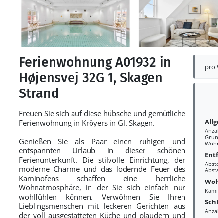
Ferienwohnung A01932 in
pro
Højensvej 32G 1, Skagen
Strand
Freuen Sie sich auf diese hübsche und gemütliche
All
Ferienwohnung in Kröyers in Gl. Skagen.
Anza
Grund
Genießen Sie als Paar einen ruhigen und
Wohn
entspannten Urlaub in dieser schönen
Ent
Ferienunterkunft. Die stilvolle Einrichtung, der
Abst
moderne Charme und das lodernde Feuer des
Abst
Kaminofens schaffen eine herrliche
Woh
Wohnatmosphäre, in der Sie sich einfach nur
Kami
wohlfühlen können. Verwöhnen Sie Ihren
Sch
Lieblingsmenschen mit leckeren Gerichten aus
Anza
der voll ausgestatteten Küche und plaudern und