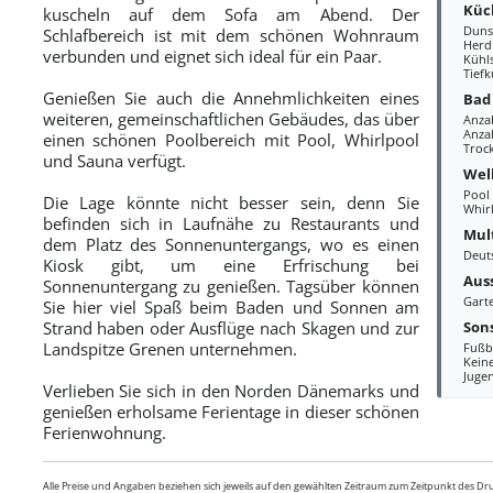
Küc
kuscheln auf dem Sofa am Abend. Der
Duns
Schlafbereich ist mit dem schönen Wohnraum
Herd
verbunden und eignet sich ideal für ein Paar.
Kühl
Tiefk
Genießen Sie auch die Annehmlichkeiten eines
Bad
weiteren, gemeinschaftlichen Gebäudes, das über
Anza
Anzah
einen schönen Poolbereich mit Pool, Whirlpool
Troc
und Sauna verfügt.
Wel
Pool
Die Lage könnte nicht besser sein, denn Sie
Whir
befinden sich in Laufnähe zu Restaurants und
Mul
dem Platz des Sonnenuntergangs, wo es einen
Deut
Kiosk gibt, um eine Erfrischung bei
Aus
Sonnenuntergang zu genießen. Tagsüber können
Gart
Sie hier viel Spaß beim Baden und Sonnen am
Sons
Strand haben oder Ausflüge nach Skagen und zur
Landspitze Grenen unternehmen.
Fußb
Kein
Juge
Verlieben Sie sich in den Norden Dänemarks und
genießen erholsame Ferientage in dieser schönen
Ferienwohnung.
Alle Preise und Angaben beziehen sich jeweils auf den gewählten Zeitraum zum Zeitpunkt des D