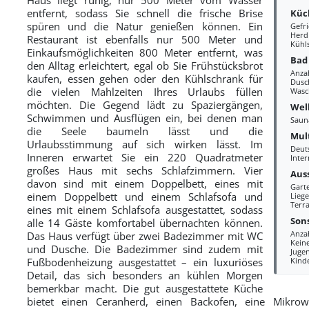
entfernt, sodass Sie schnell die frische Brise
Küc
spüren und die Natur genießen können. Ein
Gefri
Herd
Restaurant ist ebenfalls nur 500 Meter und
Kühl
Einkaufsmöglichkeiten 800 Meter entfernt, was
Bad
den Alltag erleichtert, egal ob Sie Frühstücksbrot
Anza
kaufen, essen gehen oder den Kühlschrank für
Dusc
die vielen Mahlzeiten Ihres Urlaubs füllen
Wasc
möchten. Die Gegend lädt zu Spaziergängen,
Wel
Schwimmen und Ausflügen ein, bei denen man
Saun
die Seele baumeln lässt und die
Mul
Urlaubsstimmung auf sich wirken lässt. Im
Deut
Inneren erwartet Sie ein 220 Quadratmeter
Inter
großes Haus mit sechs Schlafzimmern. Vier
Aus
davon sind mit einem Doppelbett, eines mit
Gart
einem Doppelbett und einem Schlafsofa und
Liege
Terra
eines mit einem Schlafsofa ausgestattet, sodass
Sons
alle 14 Gäste komfortabel übernachten können.
Anzah
Das Haus verfügt über zwei Badezimmer mit WC
Kein
und Dusche. Die Badezimmer sind zudem mit
Juge
Fußbodenheizung ausgestattet – ein luxuriöses
Kind
Detail, das sich besonders an kühlen Morgen
bemerkbar macht. Die gut ausgestattete Küche
bietet einen Ceranherd, einen Backofen, eine Mikrowe