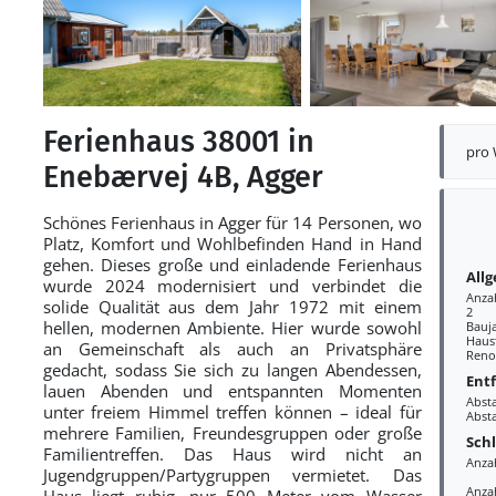
Ferienhaus 38001 in
pro
Enebærvej 4B, Agger
Schönes Ferienhaus in Agger für 14 Personen, wo
Platz, Komfort und Wohlbefinden Hand in Hand
gehen. Dieses große und einladende Ferienhaus
All
wurde 2024 modernisiert und verbindet die
Anza
solide Qualität aus dem Jahr 1972 mit einem
2
hellen, modernen Ambiente. Hier wurde sowohl
Bauj
Haust
an Gemeinschaft als auch an Privatsphäre
Reno
gedacht, sodass Sie sich zu langen Abendessen,
Ent
lauen Abenden und entspannten Momenten
Abst
unter freiem Himmel treffen können – ideal für
Abst
mehrere Familien, Freundesgruppen oder große
Sch
Familientreffen. Das Haus wird nicht an
Anza
Jugendgruppen/Partygruppen vermietet. Das
Anza
Haus liegt ruhig, nur 500 Meter vom Wasser