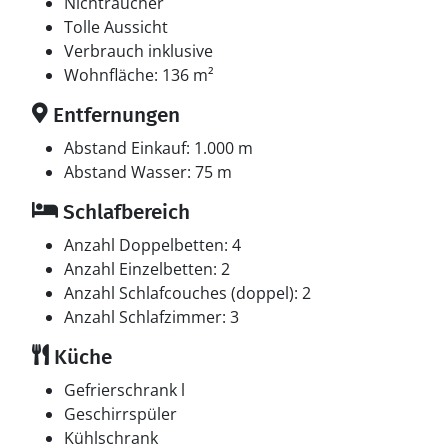
Multimedien
Nichtraucher
1 Smart-TV.1 Chromecast.1 Bluetooth-Lautsprecher.
Tolle Aussicht
Mindestens 4 dänische Fernsehsender. 1-3
Verbrauch inklusive
schwedische Fernsehsender. 1-3 norwegische
Wohnfläche: 136 m²
Fernsehsender. 1-3 deutsche Fernsehsender. Es steht
Entfernungen
kabellose Internetverbindung zur Verfügung.
Abstand Einkauf: 1.000 m
Abstand Wasser: 75 m
Schlafbereich
Anzahl Doppelbetten: 4
Anzahl Einzelbetten: 2
Anzahl Schlafcouches (doppel): 2
Anzahl Schlafzimmer: 3
Küche
Gefrierschrank l
Geschirrspüler
Kühlschrank