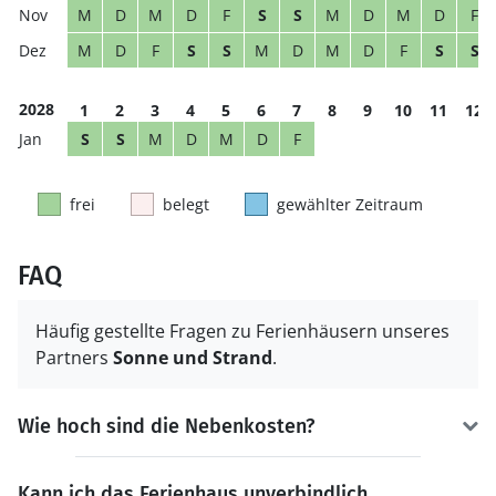
M
D
M
D
F
S
S
M
D
M
D
F
M
D
F
S
S
M
D
M
D
F
S
S
2028
1
2
3
4
5
6
7
8
9
10
11
12
S
S
M
D
M
D
F
frei
belegt
gewählter Zeitraum
FAQ
Häufig gestellte Fragen zu Ferienhäusern unseres
Partners
Sonne und Strand
.
Wie hoch sind die Nebenkosten?
Kann ich das Ferienhaus unverbindlich