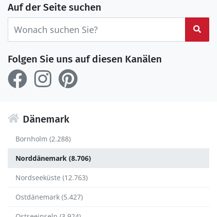
Auf der Seite suchen
Suc
Folgen Sie uns auf diesen Kanälen
Dänemark
Bornholm (2.288)
Norddänemark (8.706)
Nordseeküste (12.763)
Ostdänemark (5.427)
Ostseeinseln (3.924)