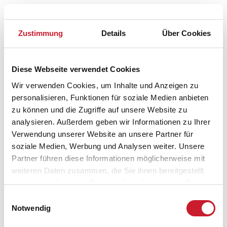
Zustimmung
Details
Über Cookies
In Ihrem Browser scheint ein
Skriptblocker/AdBlocker aktiviert zu sein!
Diese Webseite verwendet Cookies
Das Bereitstellen und Ausführen einiger
Funktionen wird dadurch auf dieser Seite
Wir verwenden Cookies, um Inhalte und Anzeigen zu
verhindert. Um die Funktionen nutzen zu können,
personalisieren, Funktionen für soziale Medien anbieten
deaktivieren Sie bitte den Blocker für diese Seite
zu können und die Zugriffe auf unsere Website zu
oder setzen sie auf Ihre Whitelist.
analysieren. Außerdem geben wir Informationen zu Ihrer
Verwendung unserer Website an unsere Partner für
Hinweis:
Nachdem Sie Ihre Erlaubnis gegeben
soziale Medien, Werbung und Analysen weiter. Unsere
haben, können Sie weiterhin selbst bestimmen,
Partner führen diese Informationen möglicherweise mit
welche Funktionen genutzt werden sollen.
weiteren Daten zusammen, die Sie ihnen bereitgestellt
haben oder die sie im Rahmen Ihrer Nutzung der Dienste
gesammelt haben.
Einwilligungsauswahl
Belegungskalender
Notwendig