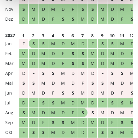
S
M
D
M
D
F
S
S
M
D
M
D
D
M
D
F
S
S
M
D
M
D
F
S
2027
1
2
3
4
5
6
7
8
9
10
11
12
F
S
S
M
D
M
D
F
S
S
M
D
M
D
M
D
F
S
S
M
D
M
D
F
M
D
M
D
F
S
S
M
D
M
D
F
D
F
S
S
M
D
M
D
F
S
S
M
S
S
M
D
M
D
F
S
S
M
D
M
D
M
D
F
S
S
M
D
M
D
F
S
D
F
S
S
M
D
M
D
F
S
S
M
S
M
D
M
D
F
S
S
M
D
M
D
M
D
F
S
S
M
D
M
D
F
S
S
F
S
S
M
D
M
D
F
S
S
M
D