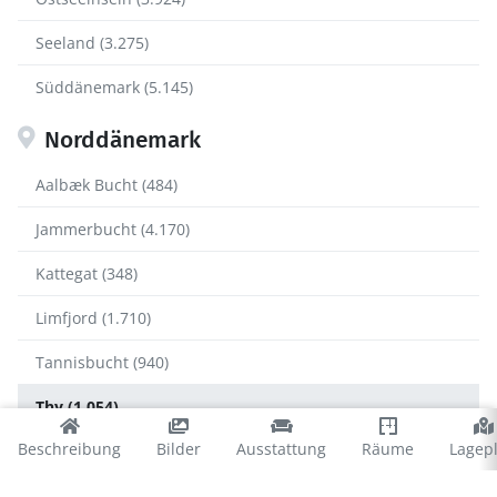
Seeland (3.275)
Süddänemark (5.145)
Norddänemark
Aalbæk Bucht (484)
Jammerbucht (4.170)
Kattegat (348)
Limfjord (1.710)
Tannisbucht (940)
Thy (1.054)
Beschreibung
Bilder
Ausstattung
Räume
Lagep
Thy