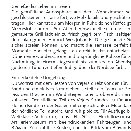
Genieße das Leben im Freien
Die gemütliche Atmosphäre aus dem Wohnzimmer setzt 
geschlossenen Terrasse fort, wo Holzdetails und geschützt
tragen. Hier kannst du am Morgen in Ruhe deinen Kaffee ge
Meeresluft spüren. Am Abend verwandelt sich die Ter
gemauerte Grill lädt ein zu frisch gegrilltem Fisch, saf
dem blau-grauen Himmel Westjütlands. Die geschützte Ges
sicher spielen können, und macht die Terrasse perfekt 
Momente. Von hier gelangst du direkt in das naturbelas
Dünen eine wunderschöne und ursprüngliche Kulisse für al
Nachmittag in einem Liegestuhl bis zum späten Abends
goldenen Tönen zu tiefem Indigo über der Nordsee färbt.
Entdecke deine Umgebung
Du wohnst mit dem Besten von Vejers direkt vor der Tür. De
Sand und ein aktives Strandleben – stelle ein Team für B
lass den Drachen im Wind steigen oder probiere dich an
zulassen. Der südliche Teil des Vejers Strandes ist für A
kleinen Kindern oder Gästen mit eingeschränkter Mobilität
der nördliche Teil autofrei und ruhig bleibt. Für Ausflüge 
Weltklasse-Architektur, das FLUGT – Flüchtlings
Artilleriemuseum mit beeindruckenden Fahrzeugen u
Blåvand Zoo auf ihre Kosten, und der Blick vom Blåvandsh