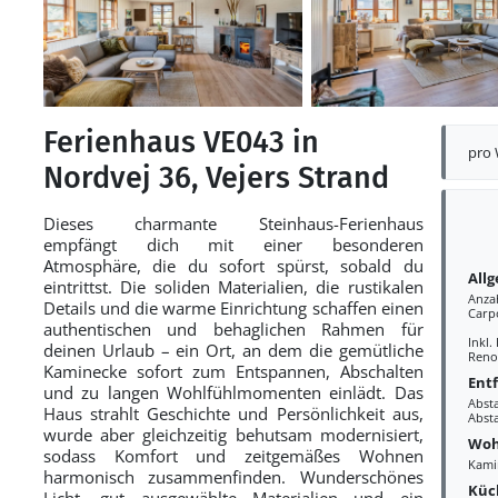
Ferienhaus VE043 in
pro
Nordvej 36, Vejers Strand
Dieses charmante Steinhaus-Ferienhaus
empfängt dich mit einer besonderen
Atmosphäre, die du sofort spürst, sobald du
All
eintrittst. Die soliden Materialien, die rustikalen
Anza
Details und die warme Einrichtung schaffen einen
Carp
authentischen und behaglichen Rahmen für
Inkl.
deinen Urlaub – ein Ort, an dem die gemütliche
Reno
Kaminecke sofort zum Entspannen, Abschalten
Ent
und zu langen Wohlfühlmomenten einlädt. Das
Abst
Haus strahlt Geschichte und Persönlichkeit aus,
Abst
wurde aber gleichzeitig behutsam modernisiert,
Woh
sodass Komfort und zeitgemäßes Wohnen
Kami
harmonisch zusammenfinden. Wunderschönes
Küc
Licht, gut ausgewählte Materialien und ein