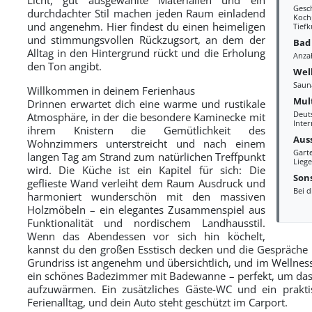
Gesc
durchdachter Stil machen jeden Raum einladend
Kochp
und angenehm. Hier findest du einen heimeligen
Tiefk
und stimmungsvollen Rückzugsort, an dem der
Bad
Alltag in den Hintergrund rückt und die Erholung
Anza
den Ton angibt.
Wel
Saun
Willkommen in deinem Ferienhaus
Mul
Drinnen erwartet dich eine warme und rustikale
Deut
Atmosphäre, in der die besondere Kaminecke mit
Inter
ihrem Knistern die Gemütlichkeit des
Aus
Wohnzimmers unterstreicht und nach einem
Gart
langen Tag am Strand zum natürlichen Treffpunkt
Liege
wird. Die Küche ist ein Kapitel für sich: Die
Sons
geflieste Wand verleiht dem Raum Ausdruck und
Bei d
harmoniert wunderschön mit den massiven
Holzmöbeln – ein elegantes Zusammenspiel aus
Funktionalität und nordischem Landhausstil.
Wenn das Abendessen vor sich hin köchelt,
kannst du den großen Esstisch decken und die Gespräche 
Grundriss ist angenehm und übersichtlich, und im Wellnes
ein schönes Badezimmer mit Badewanne – perfekt, um das S
aufzuwärmen. Ein zusätzliches Gäste-WC und ein prakti
Ferienalltag, und dein Auto steht geschützt im Carport.