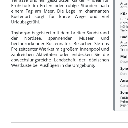
Anza
Frühstück im Freien oder ruhige Stunden nach
Anza
einem Tag am Meer. Die Lage im charmanten
Küc
Küstenort sorgt für kurze Wege und viel
Duns
Urlaubsgefühl.
Herd
Kühl
Tiefk
Thyborøn begeistert mit dem breiten Sandstrand
Bad
der Nordsee, spannenden Museen und
Anza
beeindruckender Küstennatur. Besuchen Sie das
Anzah
Freizeitcenter Wærket mit großem Innenpool und
Troc
zahlreichen Aktivitäten oder entdecken Sie die
Mul
abwechslungsreiche Landschaft der dänischen
Deut
Westküste bei Ausflügen in die Umgebung.
Spi
Dart
Aus
Gart
Sons
Fußb
Kein
Juge