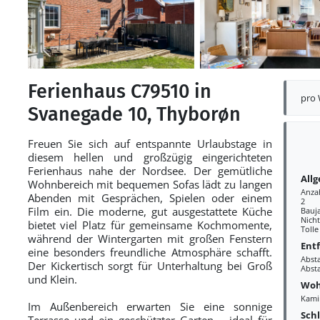
Ferienhaus C79510 in
pro
Svanegade 10, Thyborøn
Freuen Sie sich auf entspannte Urlaubstage in
diesem hellen und großzügig eingerichteten
Ferienhaus nahe der Nordsee. Der gemütliche
All
Wohnbereich mit bequemen Sofas lädt zu langen
Anza
Abenden mit Gesprächen, Spielen oder einem
2
Film ein. Die moderne, gut ausgestattete Küche
Bauj
Nich
bietet viel Platz für gemeinsame Kochmomente,
Tolle
während der Wintergarten mit großen Fenstern
Ent
eine besonders freundliche Atmosphäre schafft.
Abst
Der Kickertisch sorgt für Unterhaltung bei Groß
Abst
und Klein.
Woh
Kami
Im Außenbereich erwarten Sie eine sonnige
Sch
Terrasse und ein geschützter Garten – ideal für