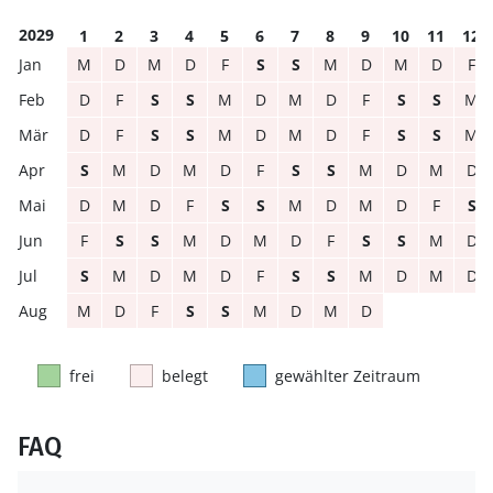
2029
1
2
3
4
5
6
7
8
9
10
11
12
M
D
M
D
F
S
S
M
D
M
D
F
D
F
S
S
M
D
M
D
F
S
S
M
D
F
S
S
M
D
M
D
F
S
S
M
S
M
D
M
D
F
S
S
M
D
M
D
D
M
D
F
S
S
M
D
M
D
F
S
F
S
S
M
D
M
D
F
S
S
M
D
S
M
D
M
D
F
S
S
M
D
M
D
M
D
F
S
S
M
D
M
D
frei
belegt
gewählter Zeitraum
FAQ