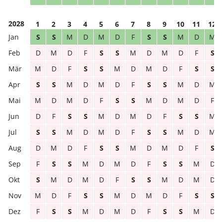
2028
1
2
3
4
5
6
7
8
9
10
11
12
S
S
M
D
M
D
F
S
S
M
D
M
D
M
D
F
S
S
M
D
M
D
F
S
M
D
F
S
S
M
D
M
D
F
S
S
S
S
M
D
M
D
F
S
S
M
D
M
M
D
M
D
F
S
S
M
D
M
D
F
D
F
S
S
M
D
M
D
F
S
S
M
S
S
M
D
M
D
F
S
S
M
D
M
D
M
D
F
S
S
M
D
M
D
F
S
F
S
S
M
D
M
D
F
S
S
M
D
S
M
D
M
D
F
S
S
M
D
M
D
M
D
F
S
S
M
D
M
D
F
S
S
F
S
S
M
D
M
D
F
S
S
M
D