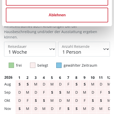
Anreisetag im Belegungskalender anklicken
Sie bekommen Verfügbarkeit und Preis angezeigt
Ablehnen
Bitte beachten Sie, dass sich bei Änderungen des
Reisezeitraumes auch Änderungen bei der
Hausbeschreibung und/oder der Ausstattung ergeben
können.
Reisedauer
Anzahl Reisende
frei
belegt
gewählter Zeitraum
2026
1
2
3
4
5
6
7
8
9
10
11
12
S
S
M
D
M
D
F
S
S
M
D
M
D
M
D
F
S
S
M
D
M
D
F
S
D
F
S
S
M
D
M
D
F
S
S
M
S
M
D
M
D
F
S
S
M
D
M
D