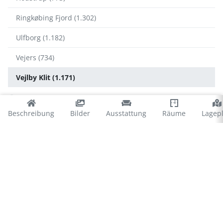
Ringkøbing Fjord (1.302)
Ulfborg (1.182)
Vejers (734)
Vejlby Klit (1.171)
Vejlby Klit
Beschreibung
Bilder
Ausstattung
Räume
Lagep
Bovbjerg (68)
Ferring Strand (89)
Harbooere (27)
Thyborøn (151)
Vejlby Klit (516)
Vrist (373)