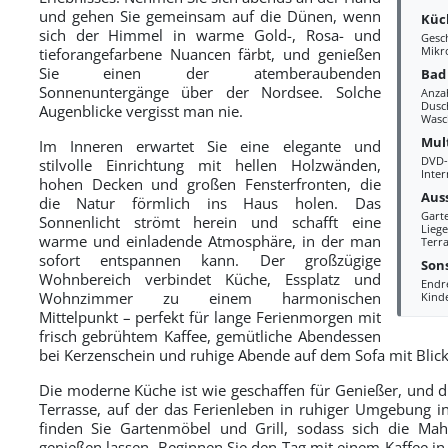
und gehen Sie gemeinsam auf die Dünen, wenn
Küc
sich der Himmel in warme Gold-, Rosa- und
Gesc
Mikr
tieforangefarbene Nuancen färbt, und genießen
Sie einen der atemberaubenden
Bad
Sonnenuntergänge über der Nordsee. Solche
Anza
Dusc
Augenblicke vergisst man nie.
Wasc
Mul
Im Inneren erwartet Sie eine elegante und
DVD-
stilvolle Einrichtung mit hellen Holzwänden,
Inter
hohen Decken und großen Fensterfronten, die
Aus
die Natur förmlich ins Haus holen. Das
Gart
Sonnenlicht strömt herein und schafft eine
Liege
warme und einladende Atmosphäre, in der man
Terra
sofort entspannen kann. Der großzügige
Sons
Wohnbereich verbindet Küche, Essplatz und
Endr
Wohnzimmer zu einem harmonischen
Kind
Mittelpunkt – perfekt für lange Ferienmorgen mit
frisch gebrühtem Kaffee, gemütliche Abendessen
bei Kerzenschein und ruhige Abende auf dem Sofa mit Blick
Die moderne Küche ist wie geschaffen für Genießer, und d
Terrasse, auf der das Ferienleben in ruhiger Umgebung 
finden Sie Gartenmöbel und Grill, sodass sich die Mah
genießen lassen. Beginnen Sie den Tag mit einem Kaffee in