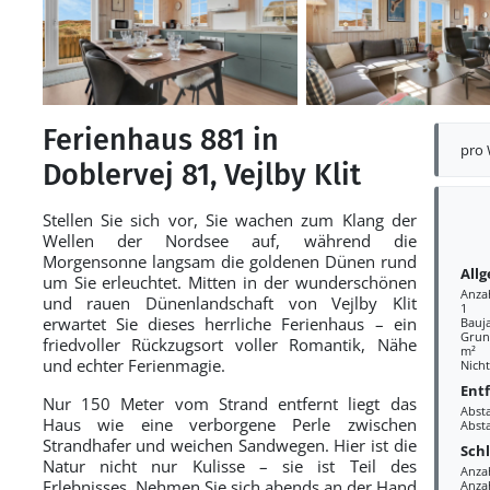
Ferienhaus 881 in
pro
Doblervej 81, Vejlby Klit
Stellen Sie sich vor, Sie wachen zum Klang der
Wellen der Nordsee auf, während die
Morgensonne langsam die goldenen Dünen rund
All
um Sie erleuchtet. Mitten in der wunderschönen
Anza
und rauen Dünenlandschaft von Vejlby Klit
1
erwartet Sie dieses herrliche Ferienhaus – ein
Bauj
Grund
friedvoller Rückzugsort voller Romantik, Nähe
m²
und echter Ferienmagie.
Nich
Ent
Nur 150 Meter vom Strand entfernt liegt das
Abst
Haus wie eine verborgene Perle zwischen
Abst
Strandhafer und weichen Sandwegen. Hier ist die
Sch
Natur nicht nur Kulisse – sie ist Teil des
Anza
Erlebnisses. Nehmen Sie sich abends an der Hand
Anza