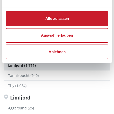
Seeland (3.277)
Süddänemark (5.147)
Alle zulassen
Norddänemark
Aalbæk Bucht (483)
Auswahl erlauben
Jammerbucht (4.171)
Ablehnen
Kattegat (348)
Limfjord (1.711)
Tannisbucht (940)
Thy (1.054)
Limfjord
Aggersund (26)