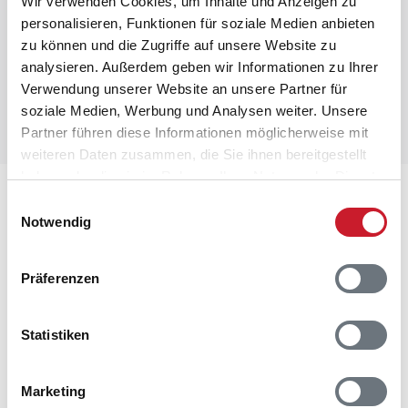
Wir verwenden Cookies, um Inhalte und Anzeigen zu
personalisieren, Funktionen für soziale Medien anbieten
Suc
zu können und die Zugriffe auf unsere Website zu
analysieren. Außerdem geben wir Informationen zu Ihrer
Folgen Sie uns auf diesen Kanälen
Verwendung unserer Website an unsere Partner für
soziale Medien, Werbung und Analysen weiter. Unsere
Partner führen diese Informationen möglicherweise mit
weiteren Daten zusammen, die Sie ihnen bereitgestellt
haben oder die sie im Rahmen Ihrer Nutzung der Dienste
Dänemark
gesammelt haben.
Einwilligungsauswahl
Notwendig
Bornholm (2.289)
Norddänemark (8.707)
Präferenzen
Nordseeküste (12.763)
Statistiken
Ostdänemark (5.428)
Ostseeinseln (3.924)
Marketing