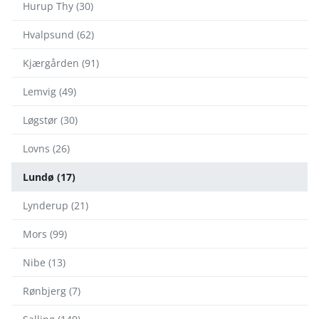
Hurup Thy (30)
Hvalpsund (62)
Kjærgården (91)
Lemvig (49)
Løgstør (30)
Lovns (26)
Lundø (17)
Lynderup (21)
Mors (99)
Nibe (13)
Rønbjerg (7)