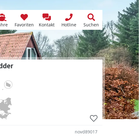
ähre
Favoriten
Kontakt
Hotline
Suchen
Odder
novd89017