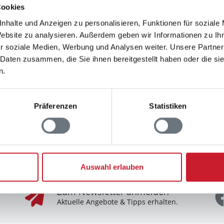
Cookies
nhalte und Anzeigen zu personalisieren, Funktionen für soziale
Website zu analysieren. Außerdem geben wir Informationen zu I
r soziale Medien, Werbung und Analysen weiter. Unsere Partner
 Daten zusammen, die Sie ihnen bereitgestellt haben oder die s
n.
Präferenzen
Statistiken
Nehmen Sie Kontakt zu uns auf
A
0800-358 75 28
Täglich von 9 bis 22 Uhr für Sie da.
Zum Kontaktformular
Auswahl erlauben
F
Wir freuen uns auf Ihre Nachricht.
Zum Newsletter anmelden
Aktuelle Angebote & Tipps erhalten.