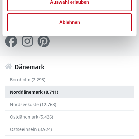
Auswahl erlauben
Suc
Ablehnen
Folgen Sie uns auf diesen Kanälen
Dänemark
Bornholm (2.293)
Norddänemark (8.711)
Nordseeküste (12.763)
Ostdänemark (5.426)
Ostseeinseln (3.924)