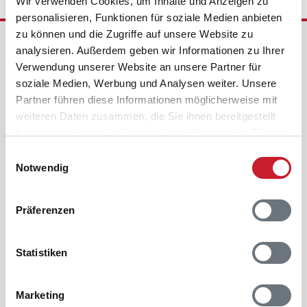
Wir verwenden Cookies, um Inhalte und Anzeigen zu
personalisieren, Funktionen für soziale Medien anbieten
zu können und die Zugriffe auf unsere Website zu
Ferienhausvermittlung Kröger+Rehn GmbH
analysieren. Außerdem geben wir Informationen zu Ihrer
Schnackenburgallee 158
Verwendung unserer Website an unsere Partner für
22525 Hamburg
soziale Medien, Werbung und Analysen weiter. Unsere
Deutschland
Partner führen diese Informationen möglicherweise mit
weiteren Daten zusammen, die Sie ihnen bereitgestellt
Telefon:
+49 40 5477950
haben oder die sie im Rahmen Ihrer Nutzung der Dienste
E-Mail:
kundenservice@dansk.de
gesammelt haben.
Einwilligungsauswahl
Nehmen Sie Kontakt zu uns auf
Notwendig
0800-358 75 28
Täglich von 9 bis 22 Uhr für Sie da.
Präferenzen
Zum Kontaktformular
Wir freuen uns auf Ihre Nachricht.
Statistiken
Zum Newsletter anmelden
Aktuelle Angebote & Tipps erhalten.
Marketing