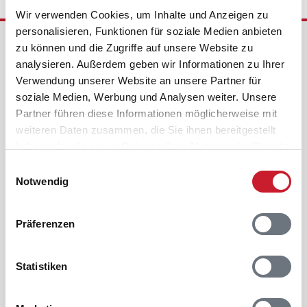
Wir verwenden Cookies, um Inhalte und Anzeigen zu
personalisieren, Funktionen für soziale Medien anbieten
Ferienhausvermittlung Kröger+Rehn GmbH
zu können und die Zugriffe auf unsere Website zu
analysieren. Außerdem geben wir Informationen zu Ihrer
Schnackenburgallee 158
Verwendung unserer Website an unsere Partner für
22525 Hamburg
Deutschland
soziale Medien, Werbung und Analysen weiter. Unsere
Partner führen diese Informationen möglicherweise mit
Telefon:
+49 40 5477950
weiteren Daten zusammen, die Sie ihnen bereitgestellt
E-Mail:
kundenservice@dansk.de
haben oder die sie im Rahmen Ihrer Nutzung der Dienste
gesammelt haben.
Nehmen Sie Kontakt zu uns auf
Einwilligungsauswahl
Notwendig
0800-358 75 28
Täglich von 9 bis 22 Uhr für Sie da.
Präferenzen
Zum Kontaktformular
Wir freuen uns auf Ihre Nachricht.
Zum Newsletter anmelden
Statistiken
Aktuelle Angebote & Tipps erhalten.