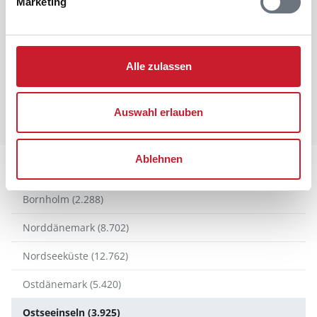
Marketing
Auf der Seite suchen
Suc
Alle zulassen
Folgen Sie uns auf diesen Kanälen
Auswahl erlauben
Ablehnen
Dänemark
Bornholm (2.288)
Norddänemark (8.702)
Nordseeküste (12.762)
Ostdänemark (5.420)
Ostseeinseln (3.925)