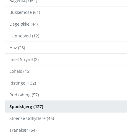
Bagenkop (61)
Bukkemose (61)
Dageløkke (44)
Hennetved (12)
Hov (23)
Insel Strynø (2)
Lohals (45)
Ristinge (132)
Rudkøbing (57)
Spodsbjerg (127)
Stoense Udflyttere (46)
Tranekær (54)