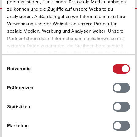
personalisieren, Funktionen für soziale Medien anbieten
zu können und die Zugriffe auf unsere Website zu
analysieren. Außerdem geben wir Informationen zu Ihrer
Ferienhausvermittlung Kröger+Rehn GmbH
Verwendung unserer Website an unsere Partner für
Schnackenburgallee 158
soziale Medien, Werbung und Analysen weiter. Unsere
22525 Hamburg
Partner führen diese Informationen möglicherweise mit
Deutschland
weiteren Daten zusammen, die Sie ihnen bereitgestellt
haben oder die sie im Rahmen Ihrer Nutzung der Dienste
Telefon:
+49 40 5477950
E-Mail:
gesammelt haben.
kundenservice@dansk.de
Einwilligungsauswahl
Notwendig
Nehmen Sie Kontakt zu uns auf
0800-358 75 28
Präferenzen
Täglich von 9 bis 22 Uhr für Sie da.
Zum Kontaktformular
Statistiken
Wir freuen uns auf Ihre Nachricht.
Zum Newsletter anmelden
Aktuelle Angebote & Tipps erhalten.
Marketing