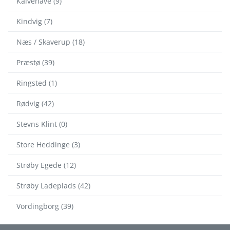
Kalvehave (9)
Kindvig (7)
Næs / Skaverup (18)
Præstø (39)
Ringsted (1)
Rødvig (42)
Stevns Klint (0)
Store Heddinge (3)
Strøby Egede (12)
Strøby Ladeplads (42)
Vordingborg (39)