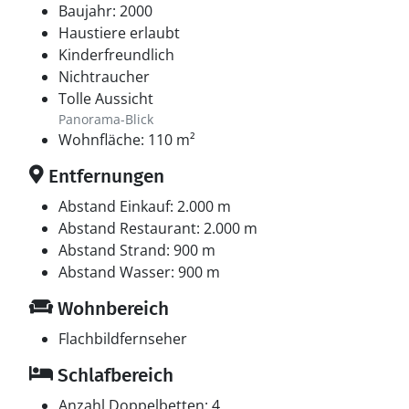
Strand liegt in der Nähe von Djurs Sommerland und
Baujahr: 2000
mehreren Tierparks.
Haustiere erlaubt
Kinderfreundlich
Die Region ist bekannt für ihre ruhigen Strände und
Nichtraucher
einzigartigen Küstenlandschaften. Wandern und
Tolle Aussicht
Radfahren in der Natur sind hier besonders
Panorama-Blick
Wohnfläche: 110 m²
empfehlenswert.
Entfernungen
Dieses Ferienhaus ist ideal für alle, die eine
Abstand Einkauf: 2.000 m
Kombination aus Natur, Komfort und Aktivitäten
Abstand Restaurant: 2.000 m
suchen.
Abstand Strand: 900 m
Abstand Wasser: 900 m
Wohnbereich
Flachbildfernseher
Schlafbereich
Anzahl Doppelbetten: 4