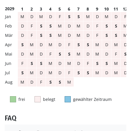
2029
1
2
3
4
5
6
7
8
9
10
11
12
M
D
M
D
F
S
S
M
D
M
D
F
D
F
S
S
M
D
M
D
F
S
S
M
D
F
S
S
M
D
M
D
F
S
S
M
S
M
D
M
D
F
S
S
M
D
M
D
D
M
D
F
S
S
M
D
M
D
F
S
F
S
S
M
D
M
D
F
S
S
M
D
S
M
D
M
D
F
S
S
M
D
M
D
M
D
F
S
S
M
frei
belegt
gewählter Zeitraum
FAQ