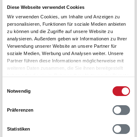
Sie bekommen Verfügbarkeit und Preis angezeigt
Diese Webseite verwendet Cookies
Bitte beachten Sie, dass sich bei Änderungen des
Wir verwenden Cookies, um Inhalte und Anzeigen zu
Reisezeitraumes auch Änderungen bei der
personalisieren, Funktionen für soziale Medien anbieten
Hausbeschreibung und/oder der Ausstattung ergeben
zu können und die Zugriffe auf unsere Website zu
können.
analysieren. Außerdem geben wir Informationen zu Ihrer
Reisedauer
Anzahl Reisende
Verwendung unserer Website an unsere Partner für
soziale Medien, Werbung und Analysen weiter. Unsere
Partner führen diese Informationen möglicherweise mit
frei
belegt
gewählter Zeitraum
weiteren Daten zusammen, die Sie ihnen bereitgestellt
haben oder die sie im Rahmen Ihrer Nutzung der Dienste
2026
1
2
3
4
5
6
7
8
9
10
11
12
gesammelt haben.
Einwilligungsauswahl
M
D
F
S
S
M
D
M
D
F
S
S
Notwendig
S
S
M
D
M
D
F
S
S
M
D
M
Präferenzen
D
M
D
F
S
S
M
D
M
D
F
S
D
F
S
S
M
D
M
D
F
S
S
M
Statistiken
S
M
D
M
D
F
S
S
M
D
M
D