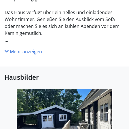
Das Haus verfügt über ein helles und einladendes
Wohnzimmer. Genießen Sie den Ausblick vom Sofa
oder machen Sie es sich an kühlen Abenden vor dem
Kamin gemütlich.
Die gut ausgestattete Küche erleichtert die
Mehr anzeigen
Zubereitung von Mahlzeiten für alle. Der Essbereich
bietet ebenfalls direkten Blick auf die wunderschöne
Natur.
Hausbilder
Drei Schlafzimmer befinden sich im Haupthaus,
während das Nebengebäude mit einem eigenen
Schlafzimmer zusätzliche Privatsphäre bietet. Ideal für
einen flexiblen Urlaub.
Das Aktivitätszimmer sorgt mit Tischtennis,
Tischfußball und Darts für Unterhaltung. Geeignet für