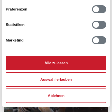
Präferenzen
Statistiken
Freizeitparks
Marketing
Zu den Freizeitparks in Dänemark
Alle zulassen
Auswahl erlauben
Ablehnen