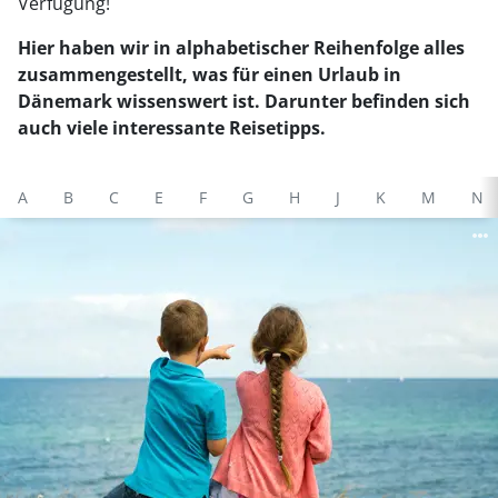
Verfügung!
Hier haben wir in alphabetischer Reihenfolge alles
zusammengestellt, was für einen Urlaub in
Dänemark wissenswert ist. Darunter befinden sich
auch viele interessante Reisetipps.
A
B
C
E
F
G
H
J
K
M
N