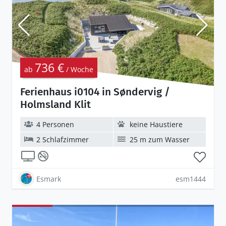
736 €
ab
/ Woche
Ferienhaus i0104 in Søndervig /
Holmsland Klit
4 Personen
keine Haustiere
2 Schlafzimmer
25 m zum Wasser
Esmark
esm1444