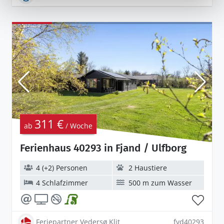
311 €
ab
/ Woche
Ferienhaus 40293 in Fjand / Ulfborg
4 (+2) Personen
2 Haustiere
4 Schlafzimmer
500 m zum Wasser
Feriepartner Vedersø Klit
fvd40293