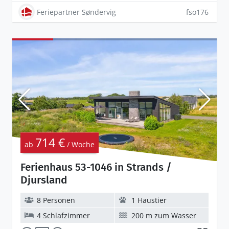
Feriepartner Søndervig
fso176
714 €
ab
/ Woche
Ferienhaus 53-1046 in Strands /
Djursland
8 Personen
1 Haustier
4 Schlafzimmer
200 m zum Wasser