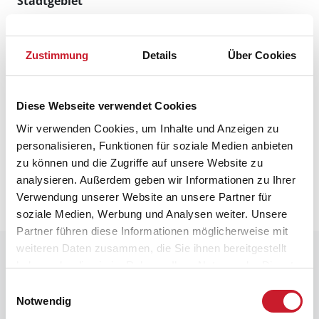
Stadtgebiet
28. August – 6. September
Zustimmung
Details
Über Cookies
Kunst, Kultur und Musik im gesamten Stadtgebiet
Link zur Webseite Aarhus Festuge
Diese Webseite verwendet Cookies
Wir verwenden Cookies, um Inhalte und Anzeigen zu
Rock i Byparken
personalisieren, Funktionen für soziale Medien anbieten
zu können und die Zugriffe auf unsere Website zu
Rock im Stadtpark Vejle
analysieren. Außerdem geben wir Informationen zu Ihrer
14. + 21. + 28. August
Verwendung unserer Website an unsere Partner für
soziale Medien, Werbung und Analysen weiter. Unsere
Partner führen diese Informationen möglicherweise mit
weiteren Daten zusammen, die Sie ihnen bereitgestellt
Unsere Angebote für den Spätsommer
haben oder die sie im Rahmen Ihrer Nutzung der Dienste
Finden Sie hier Ihr Ferienhaus für den dänischen
gesammelt haben.
Einwilligungsauswahl
Spätsommer
Notwendig