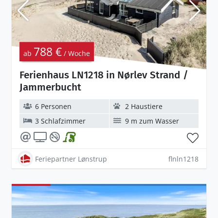
788 €
ab
/ Woche
Ferienhaus LN1218 in Nørlev Strand /
Jammerbucht
6 Personen
2 Haustiere
3 Schlafzimmer
9 m zum Wasser
Feriepartner Lønstrup
flnln1218