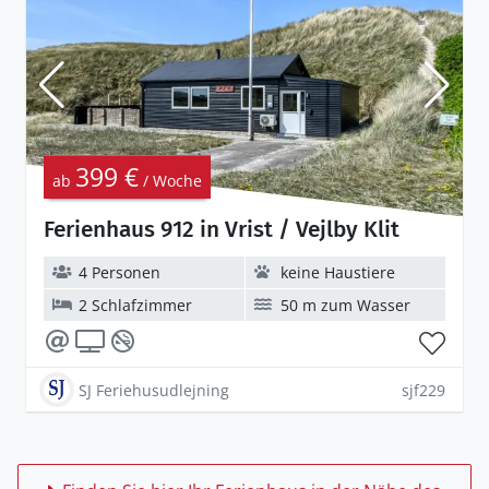
399 €
ab
/ Woche
Ferienhaus 912 in Vrist / Vejlby Klit
4 Personen
keine Haustiere
2 Schlafzimmer
50 m zum Wasser
SJ Feriehusudlejning
sjf229