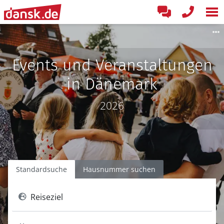
Events und Veranstaltungen
in Dänemark
2026
Standardsuche
Hausnummer suchen
Reiseziel