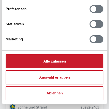
Präferenzen
Statistiken
Marketing
468 €
ab
/ Woche
Alle zulassen
Ferienhaus 82-2403 in Marielyst /
Falster
Auswahl erlauben
4 Personen
2 Haustiere
2 Schlafzimmer
400 m zum Wasser
Ablehnen
Sonne und Strand
sus82-2403