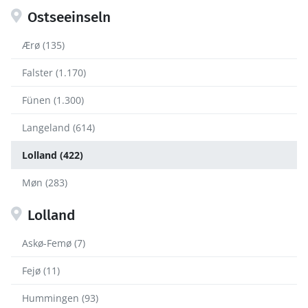
Ostseeinseln
Ærø (135)
Falster (1.170)
Fünen (1.300)
Langeland (614)
Lolland (422)
Møn (283)
Lolland
Askø-Femø (7)
Fejø (11)
Hummingen (93)