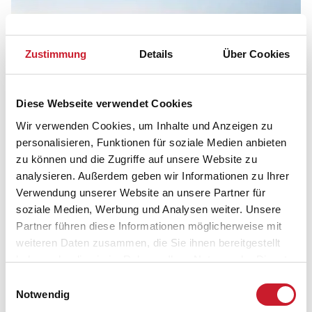
Zustimmung
Details
Über Cookies
Diese Webseite verwendet Cookies
Wir verwenden Cookies, um Inhalte und Anzeigen zu
personalisieren, Funktionen für soziale Medien anbieten
zu können und die Zugriffe auf unsere Website zu
SUP auf dem Ringkøbing Fjord
analysieren. Außerdem geben wir Informationen zu Ihrer
Verwendung unserer Website an unsere Partner für
Im kleinen Hafen von Bork Havn können Sie ruhige
soziale Medien, Werbung und Analysen weiter. Unsere
Hafenatmosphäre genießen. Fjordfischer bieten ihren
Partner führen diese Informationen möglicherweise mit
Fang zum Verkauf, Segler machen ihre Boote flott.
weiteren Daten zusammen, die Sie ihnen bereitgestellt
Wenn Sie etwas Action mögen, können Sie in der
haben oder die sie im Rahmen Ihrer Nutzung der Dienste
hiesigen Surfschule Ausrüstung für einen Tag auf dem
gesammelt haben.
Wasser ausleihen oder gleich einen richtigen Surf-
Einwilligungsauswahl
Notwendig
oder SUP-Kursus machen. Zuhause wird man Augen