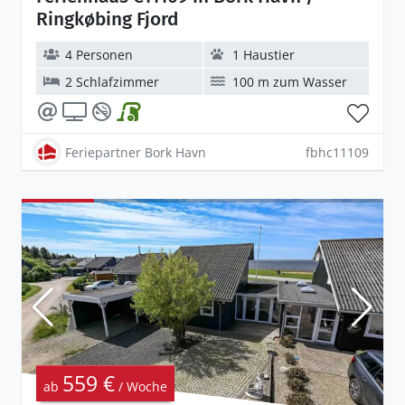
Ringkøbing Fjord
4 Personen
1 Haustier
2 Schlafzimmer
100 m zum Wasser
Feriepartner Bork Havn
fbhc11109
559 €
ab
/ Woche