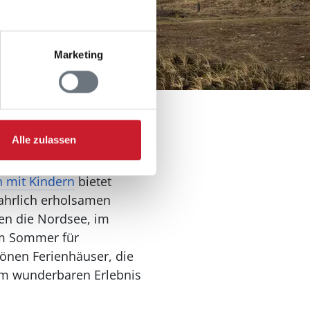
Marketing
Alle zulassen
iebt das herrliche
nd Klit in Jütland.
n mit Kindern
bietet
wahrlich erholsamen
ten die Nordsee, im
im Sommer für
önen Ferienhäuser, die
nem wunderbaren Erlebnis