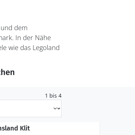
e und dem
mark. In der Nähe
ele wie das Legoland
chen
1 bis 4
sland Klit