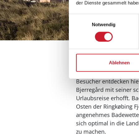
der Dienste gesammelt habe
Einwilligungsauswahl
Ferienhäuser in
Notwendig
Ferienhäuser in Bjerregard
Ablehnen
Hohe Dünen, Waldgebiet
Feriengebiet von Bjerreg
Besucher entdecken hie
Bjerregård mit seiner s
Urlaubsreise erhofft. B
Osten der Ringkøbing F
angenehmes Badewetter u
sich optimal in die Lan
zu machen.