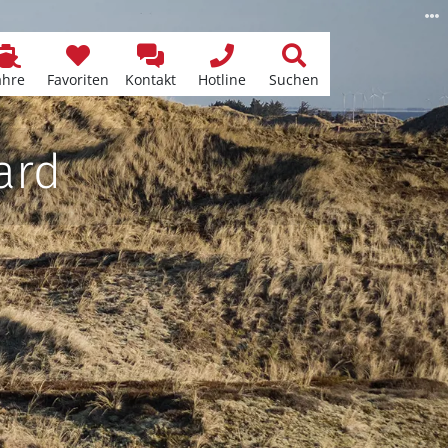
ähre
Favoriten
Kontakt
Hotline
Suchen
ard