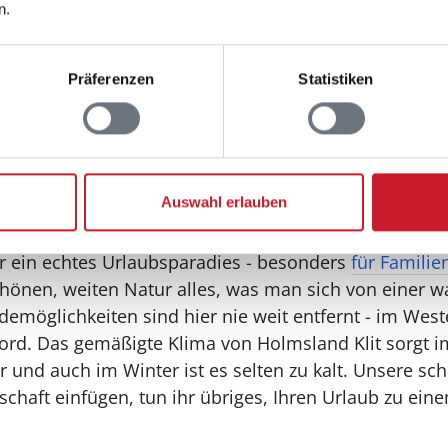
n.
 Bjerregard
Präferenzen
Statistiken
Auswahl erlauben
e und eine ausgedehnte Heidelandschaft: Das beschr
ård, gelegen im südlichsten Teil der Nehrung Holmsla
r ein echtes Urlaubsparadies - besonders
für Familie
chönen, weiten Natur alles, was man sich von einer 
ademöglichkeiten sind hier nie weit entfernt - im Wes
jord. Das gemäßigte Klima von Holmsland Klit sorgt 
nd auch im Winter ist es selten zu kalt. Unsere sch
dschaft einfügen, tun ihr übriges, Ihren Urlaub zu ei