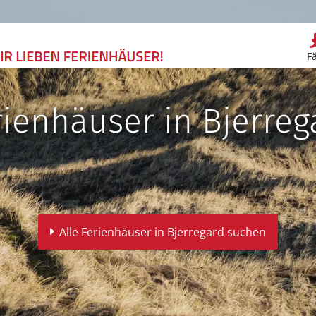
F
rienhäuser in Bjerreg
Alle Ferienhäuser in Bjerregard suchen