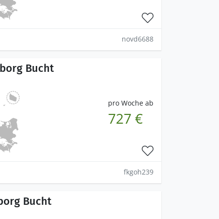
novd6688
lborg Bucht
pro Woche ab
727 €
fkgoh239
lborg Bucht