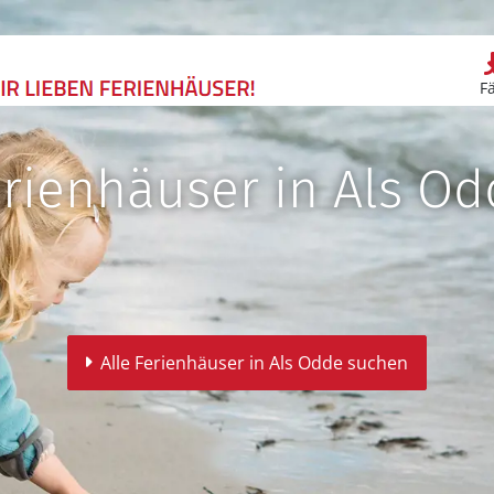
F
rienhäuser in Als O
Alle Ferienhäuser in Als Odde suchen