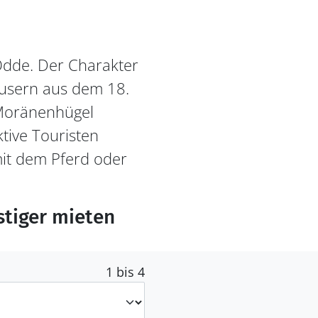
Odde. Der Charakter
äusern aus dem 18.
 Moränenhügel
ktive Touristen
mit dem Pferd oder
stiger mieten
1 bis 4