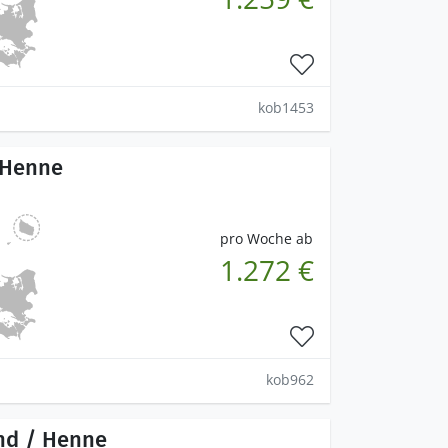
kob1453
 Henne
pro Woche ab
1.272 €
kob962
nd / Henne