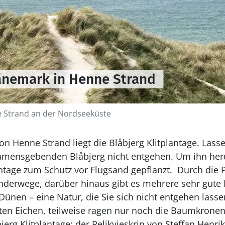
änemark in Henne Strand
 Strand an der Nordseeküste
on Henne Strand liegt die Blåbjerg Klitplantage. Lasse
amensgebenden Blåbjerg nicht entgehen. Um ihn her
antage zum Schutz vor Flugsand gepflanzt. Durch die 
nderwege, darüber hinaus gibt es mehrere sehr gute
ünen – eine Natur, die Sie sich nicht entgehen lasse
eten Eichen, teilweise ragen nur noch die Baumkron
jerg Klitplantage: der Relikvieskrin von Steffan Henrik