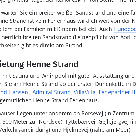
arten Sie ein breiter weißer Sandstrand und eine fa
ne Strand ist kein Ferienhaus wirklich weit von der N
 allem bei Familien mit Kindern beliebt. Auch
Hundebes
herrlich breiten Sandstrand (Leinenpflicht von April b
hkeiten gibt es direkt am Strand.
ietung Henne Strand
 mit Sauna und Whirlpool mit guter Ausstattung und 
den Sie am Henne Strand ab der ersten Dünenkette in
nd Hansen
,
Admiral Strand
,
VillaVilla
,
Feriepartner 
 gemütlichen Henne Strand Ferienhaus.
häuser liegen unter anderem an Porsevej (in Zentrum
 500 Meter zur Nordsee), Tyttebærvej, Gejlbjergvej (i
 Verkehrsanbindung) und Hjelmevej (nahe am Meer).