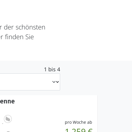
r der schönsten
 finden Sie
1 bis 4
Henne
pro Woche ab
1.259 €