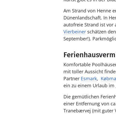
Am Strand von Henne erw
Dünenlandschaft. In Hen
autofreie Strand ist vor
Vierbeiner
schätzen den 
September!). Parkmöglic
Ferienhausverm
Komfortable Poolhäuser
mit toller Aussicht fin
Partner
Esmark
,
Købma
ein zu einem Urlaub im
Die gemütlichen Ferien
einer Entfernung von ca.
Tranebærvej (mit guter