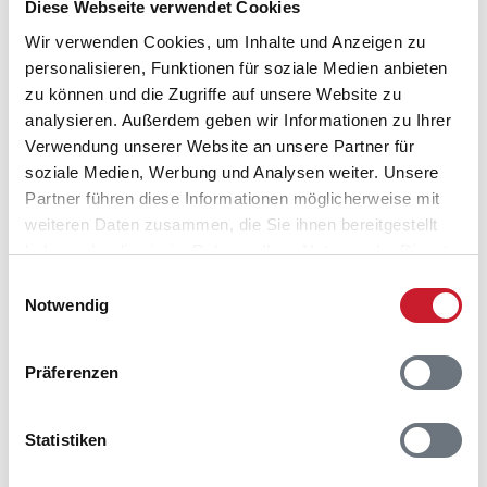
Diese Webseite verwendet Cookies
Wir nehmen jederzeit Vorreservierungen unter
Vorbehalt entgegen. Bis zu drei Jahre im Voraus
Wir verwenden Cookies, um Inhalte und Anzeigen zu
reservieren wir gerne für Sie. Erfahrungsgemäß
personalisieren, Funktionen für soziale Medien anbieten
werden ab dem Frühsommer die Verträge für das
zu können und die Zugriffe auf unsere Website zu
kommende Jahr geschlossen und an die Kunden
analysieren. Außerdem geben wir Informationen zu Ihrer
versendet. Die meisten unserer Kooperationspartner
Verwendung unserer Website an unsere Partner für
haben besondere Vorteile, wie beispielsweise
soziale Medien, Werbung und Analysen weiter. Unsere
Sonderkündigungsfristen und kostenlose
Partner führen diese Informationen möglicherweise mit
Umbuchungen.
weiteren Daten zusammen, die Sie ihnen bereitgestellt
haben oder die sie im Rahmen Ihrer Nutzung der Dienste
Ferienhausmagazin und
gesammelt haben.
Einwilligungsauswahl
Spezialmagazine für Dänemarkurlaub
Notwendig
Sie möchten unsere Angebote auch in gedruckter
Form lesen? Dann sind unsere Magazine für Sie die
Präferenzen
beste Wahl. Bestellen Sie bei uns die
Ferienhausmagazine von Feriepartner und wir senden
Statistiken
Ihnen diese schnellstmöglich zu. Alle kostenlosen
Kataloge finden Sie hier.