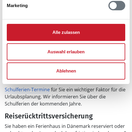
Marketing
Mietbedingungen unserer Unterkünfte
Wenn Sie einen Mietvertrag in einem der von uns
beworbenen Ferienhäuser abschließen möchten, dann
sollten Sie auch die
Mietbedingungen
kennen. Wir
Alle zulassen
verstecken auch das „Kleingedruckte“ nicht und geben
Ihnen ausführliche Informationen über alle
Auswahl erlauben
Mietbedingungen.
Wann sind Schulferien?
Ablehnen
Wenn Sie mit der Familie nach Dänemark in den
Urlaub fahren möchten, dann sind auch die
Schulferien-Termine
für Sie ein wichtiger Faktor für die
Urlaubsplanung. Wir informieren Sie über die
Schulferien der kommenden Jahre.
Reiserücktrittsversicherung
Sie haben ein Ferienhaus in Dänemark reserviert oder